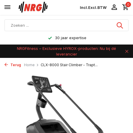
0
Incl.
Excl.
BTW
Achteraf betalen
NRGFitness – Exclusieve HYROX-producten: Nu bij dé
leverancier
Terug
Home
CLX-8000 Stair Climber - Trapt...