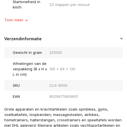
Startsnelheid in
22 stappen per minuut
km/h
Toon meer
Verzendinformatie
Gewicht in gram
221000
Afmetingen van de
verpakking (B x H x
145 x 84 x 130
L in cm)
SKU
CLX-8000
EAN
8029975809601
Grote apparaten en krachtartikelen zoals spinbikes, gyms,
voetbaltafels, loopbanden, massagestoelen, airbikes,
hometrainers, halterstangen, crosstrainers en speeltafels worden
met DHL geleverd. Kleinere artikelen zoals vechtsportartikelen en