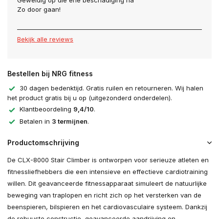
Geweldig op die ene beschadiging na
Zo door gaan!
Bekijk alle reviews
Bestellen bij NRG fitness
30 dagen bedenktijd. Gratis ruilen en retourneren. Wij halen
het product gratis bij u op (uitgezonderd onderdelen).
Klantbeoordeling
9,4/10
.
Betalen in
3 termijnen
.
Productomschrijving
De CLX-8000 Stair Climber is ontworpen voor serieuze atleten en
fitnessliefhebbers die een intensieve en effectieve cardiotraining
willen. Dit geavanceerde fitnessapparaat simuleert de natuurlijke
beweging van traplopen en richt zich op het versterken van de
beenspieren, bilspieren en het cardiovasculaire systeem. Dankzij
de robuuste constructie, geavanceerde aandrijving en