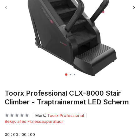
Toorx Professional CLX-8000 Stair
Climber - Traptrainermet LED Scherm
Merk:
Toorx Professional
Bekijk alles Fitnessapparatuur
0
0
:
0
0
:
0
0
:
0
0