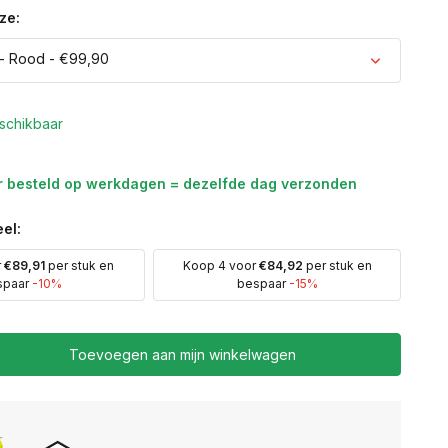
ze:
- Rood - €99,90
schikbaar
r besteld op werkdagen = dezelfde dag verzonden
el:
r
€89,91
per stuk en
Koop 4 voor
€84,92
per stuk en
spaar
-10%
bespaar
-15%
Toevoegen aan mijn winkelwagen