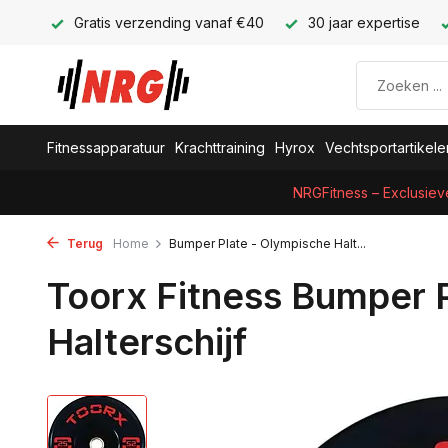
Gratis verzending vanaf €40
30 jaar expertise
Fitnessapparatuur
Krachttraining
Hyrox
Vechtsportartikele
NRGFitness – Exclusiev
Terug
Home
Bumper Plate - Olympische Halt...
Toorx Fitness Bumper 
Halterschijf