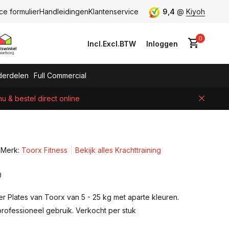
ce formulier
Handleidingen
Klantenservice
9,4
@
Kiyoh
0
Incl.
Excl.
BTW
Inloggen
erdelen
Full Commercial
 & bestel direct online
Account aanmaken
Merk:
Toorx Fitness
Bekijk alles Krachttraining
0
 Plates van Toorx van 5 - 25 kg met aparte kleuren.
rofessioneel gebruik. Verkocht per stuk