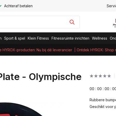
Achteraf betalen
Servi
n
Sport & spel
Klein Fitness
Fitnessruimte inrichten
Wellness
Ond
e HYROX-producten: Nu bij dé leverancier
| Ontdek HYROX: Shop nu
Plate - Olympische
0
0
:
0
0
:
0
0
:
0
Rubbere bumper
Geschikt voor p