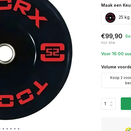
Maak een Keu
25 kg 
€99,90
Be
Incl. btw
Voor 16:00 uu
Volume voorde
Koop 2 voo
be