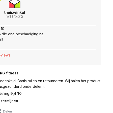
 10
 die ene beschadiging na
n!
reviews
NRG fitness
denktijd. Gratis ruilen en retourneren. Wij halen het product
 (uitgezonderd onderdelen).
deling
9,4/10
.
 termijnen
.
Delen