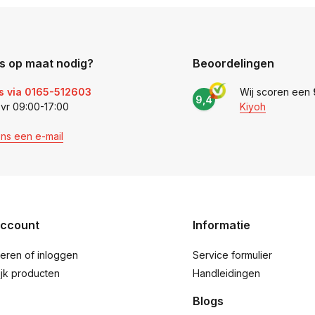
s op maat nodig?
Beoordelingen
s via 0165-512603
Wij scoren een
9,4
 vr 09:00-17:00
Kiyoh
ons een e-mail
account
Informatie
reren of inloggen
Service formulier
ijk producten
Handleidingen
Blogs