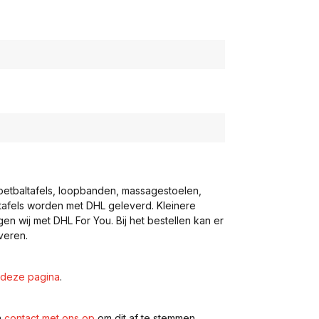
voetbaltafels, loopbanden, massagestoelen,
eltafels worden met DHL geleverd. Kleinere
gen wij met DHL For You. Bij het bestellen kan er
veren.
deze pagina
.
n
contact met ons op
om dit af te stemmen.