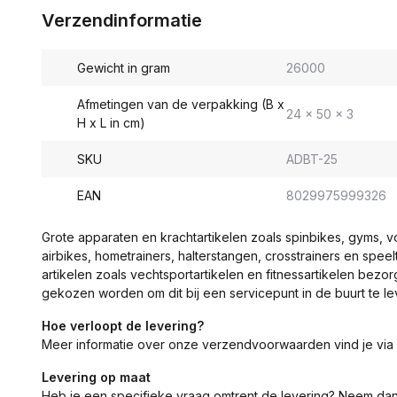
Verzendinformatie
Gewicht in gram
26000
Afmetingen van de verpakking (B x
24 x 50 x 3
H x L in cm)
SKU
ADBT-25
EAN
8029975999326
Grote apparaten en krachtartikelen zoals spinbikes, gyms, 
airbikes, hometrainers, halterstangen, crosstrainers en spe
artikelen zoals vechtsportartikelen en fitnessartikelen bezor
gekozen worden om dit bij een servicepunt in de buurt te le
Hoe verloopt de levering?
Meer informatie over onze verzendvoorwaarden vind je via
Levering op maat
Heb je een specifieke vraag omtrent de levering? Neem da