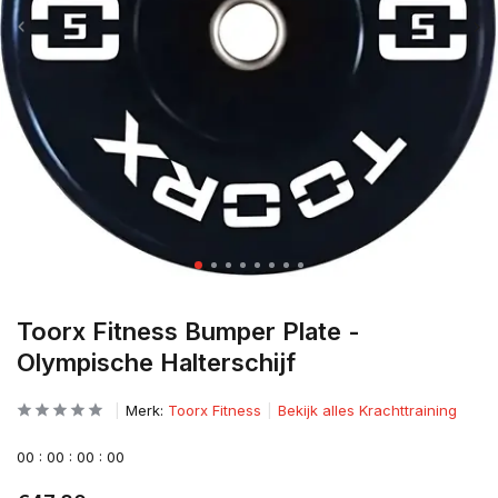
Toorx Fitness Bumper Plate -
Olympische Halterschijf
Merk:
Toorx Fitness
Bekijk alles Krachttraining
0
0
:
0
0
:
0
0
:
0
0