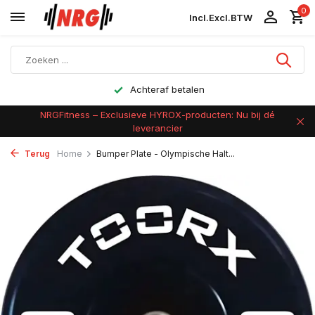
0
Incl.
Excl.
BTW
Achteraf betalen
NRGFitness – Exclusieve HYROX-producten: Nu bij dé
leverancier
Terug
Home
Bumper Plate - Olympische Halt...