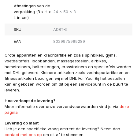
Afmetingen van de
verpakking (B x H x
24 x 50 x 3
L in cm)
SKU
ADBT-5
EAN
8029975999289
Grote apparaten en krachtartikelen zoals spinbikes, gyms,
voetbaltafels, loopbanden, massagestoelen, airbikes,
hometrainers, halterstangen, crosstrainers en speeltafels worden
met DHL geleverd. Kleinere artikelen zoals vechtsportartikelen en
fitnessartikelen bezorgen wij met DHL For You. Bij het bestellen
kan er gekozen worden om dit bij een servicepunt in de buurt te
leveren.
Hoe verloopt de levering?
Meer informatie over onze verzendvoorwaarden vind je via
deze
pagina
.
Levering op maat
Heb je een specifieke vraag omtrent de levering? Neem dan
contact met ons op
om dit af te stemmen.