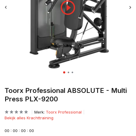
Toorx Professional ABSOLUTE - Multi
Press PLX-9200
Merk:
Toorx Professional
Bekijk alles Krachttraining
0
0
:
0
0
:
0
0
:
0
0