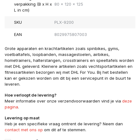
verpakking (B x H x
80 x 120 x 125
L in cm)
SKU
PLX-9200
EAN
8029975807003
Grote apparaten en krachtartikelen zoals spinbikes, gyms,
voetbaltafels, loopbanden, massagestoelen, airbikes,
hometrainers, halterstangen, crosstrainers en speeltafels worden
met DHL geleverd. Kleinere artikelen zoals vechtsportartikelen en
fitnessartikelen bezorgen wij met DHL For You. Bij het bestellen
kan er gekozen worden om dit bij een servicepunt in de buurt te
leveren.
Hoe verloopt de levering?
Meer informatie over onze verzendvoorwaarden vind je via
deze
pagina
.
Levering op maat
Heb je een specifieke vraag omtrent de levering? Neem dan
contact met ons op
om dit af te stemmen.