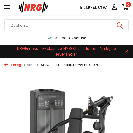
0
Incl.
Excl.
BTW
30 jaar expertise
NRGFitness – Exclusieve HYROX-producten: Nu bij dé
leverancier
Terug
Home
ABSOLUTE - Multi Press PLX-920...