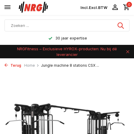
0
Incl.
Excl.
BTW
Achteraf betalen
NRGFitness – Exclusieve HYROX-producten: Nu bij dé
leverancier
Terug
Home
Jungle machine 8 stations CSX ...