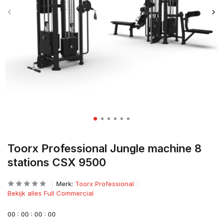
Toorx Professional Jungle machine 8
stations CSX 9500
Merk:
Toorx Professional
Bekijk alles Full Commercial
0
0
:
0
0
:
0
0
:
0
0