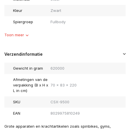
Kleur
Zwart
Spiergroep
Fullbody
Toon meer
Verzendinformatie
Gewicht in gram
620000
Afmetingen van de
verpakking (B x H x
70 x 83 x 220
L in cm)
SKU
CSX-9500
EAN
8029975810249
Grote apparaten en krachtartikelen zoals spinbikes, gyms,