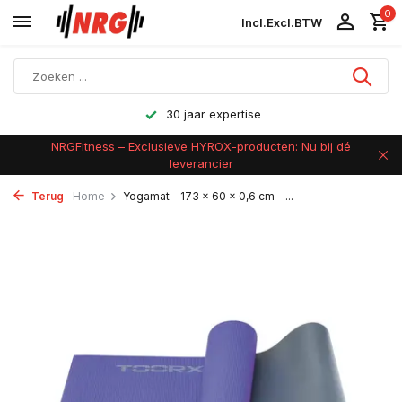
0
Incl.
Excl.
BTW
Achteraf betalen
NRGFitness – Exclusieve HYROX-producten: Nu bij dé
leverancier
Terug
Home
Yogamat - 173 x 60 x 0,6 cm - ...