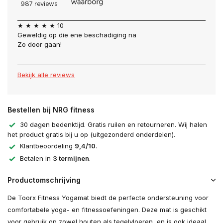
★ ★ ★ ★ ★ 10
Geweldig op die ene beschadiging na
Zo door gaan!
Bekijk alle reviews
Bestellen bij NRG fitness
30 dagen bedenktijd. Gratis ruilen en retourneren. Wij halen
het product gratis bij u op (uitgezonderd onderdelen).
Klantbeoordeling
9,4/10
.
Betalen in
3 termijnen
.
Productomschrijving
De Toorx Fitness Yogamat biedt de perfecte ondersteuning voor
comfortabele yoga- en fitnessoefeningen. Deze mat is geschikt
voor gebruik op zowel houten als tegelvloeren, en is ook ideaal