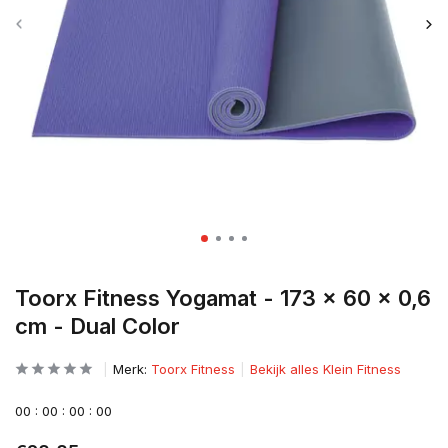
Toorx Fitness Yogamat - 173 x 60 x 0,6
cm - Dual Color
Merk:
Toorx Fitness
Bekijk alles Klein Fitness
0
0
:
0
0
:
0
0
:
0
0