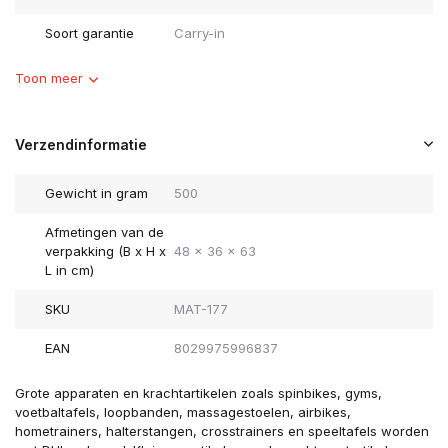
Soort garantie
Carry-in
Toon meer
Verzendinformatie
Gewicht in gram
500
Afmetingen van de
verpakking (B x H x
48 x 36 x 63
L in cm)
SKU
MAT-177
EAN
8029975996837
Grote apparaten en krachtartikelen zoals spinbikes, gyms,
voetbaltafels, loopbanden, massagestoelen, airbikes,
hometrainers, halterstangen, crosstrainers en speeltafels worden