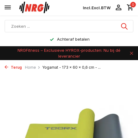
0
Incl.
Excl.
BTW
Achteraf betalen
NRGFitness – Exclusieve HYROX-producten: Nu bij dé
leverancier
Terug
Home
Yogamat - 173 x 60 x 0,6 cm - ...