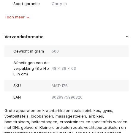
Soort garantie
Carry-in
Toon meer
Verzendinformatie
Gewicht in gram
500
Afmetingen van de
verpakking (B x H x
48 x 36 x 63
L in cm)
SKU
MAT-176
EAN
8029975996820
Grote apparaten en krachtartikelen zoals spinbikes, gyms,
voetbaltafels, loopbanden, massagestoelen, airbikes,
hometrainers, halterstangen, crosstrainers en speeltafels worden
met DHL geleverd. Kleinere artikelen zoals vechtsportartikelen en