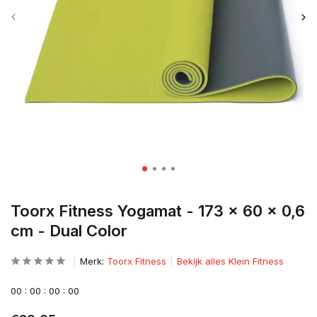
Toorx Fitness Yogamat - 173 x 60 x 0,6
cm - Dual Color
Merk:
Toorx Fitness
Bekijk alles Klein Fitness
0
0
:
0
0
:
0
0
:
0
0