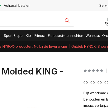
Achteraf betalen
Servi
n
Sport & spel
Klein Fitness
Fitnessruimte inrichten
Wellness
Ond
e HYROX-producten: Nu bij dé leverancier
| Ontdek HYROX: Shop nu
p Molded KING -
0
0
:
0
0
:
0
0
:
0
Blijf wendbaar 
behouden en l
impact verbrijz