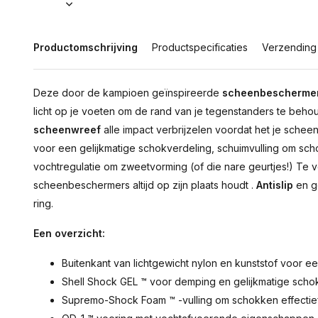
Productomschrijving
Productspecificaties
Verzending
Deze door de kampioen geïnspireerde
scheenbescherme
licht op je voeten om de rand van je tegenstanders te be
scheenwreef
alle impact verbrijzelen voordat het je sche
voor een gelijkmatige schokverdeling, schuimvulling om sc
vochtregulatie om zweetvorming (of die nare geurtjes!) Te
scheenbeschermers altijd op zijn plaats houdt .
Antislip
en g
ring.
Een overzicht:
Buitenkant van lichtgewicht nylon en kunststof voo
Shell Shock GEL ™ voor demping en gelijkmatige scho
Supremo-Shock Foam ™ -vulling om schokken effectie