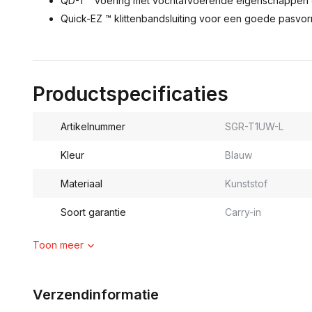
QD-1 ™ voering met vochtafvoerende eigenschappen 
Quick-EZ ™ klittenbandsluiting voor een goede pasvo
Productspecificaties
Artikelnummer
SGR-T1UW-L
Kleur
Blauw
Materiaal
Kunststof
Soort garantie
Carry-in
Toon meer
Verzendinformatie