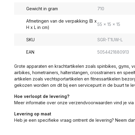
Gewicht in gram
710
Afmetingen van de verpakking (B x
55 x 15 x 15
H x L in cm)
SKU
SGR-T1UW-L
EAN
5054421880913
Grote apparaten en krachtartikelen zoals spinbikes, gyms, 
airbikes, hometrainers, halterstangen, crosstrainers en spe
artikelen zoals vechtsportartikelen en fitnessartikelen bezor
gekozen worden om dit bij een servicepunt in de buurt te le
Hoe verloopt de levering?
Meer informatie over onze verzendvoorwaarden vind je via
Levering op maat
Heb je een specifieke vraag omtrent de levering? Neem da