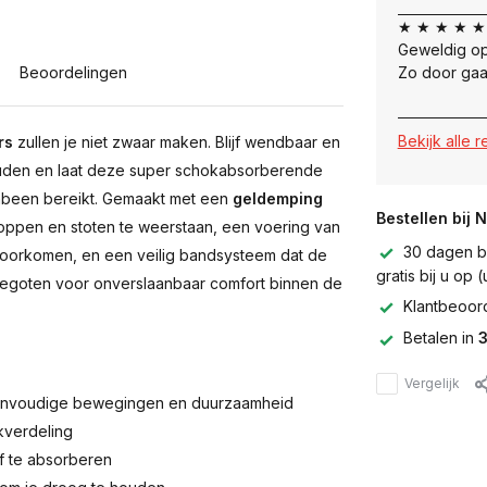
★ ★ ★ ★ ★
Geweldig op
Beoordelingen
Zo door gaa
Bekijk alle 
rs
zullen je niet zwaar maken. Blijf wendbaar en
houden en laat deze super schokabsorberende
enbeen bereikt. Gemaakt met een
geldemping
Bestellen bij 
hoppen en stoten te weerstaan, een voering van
30 dagen be
 voorkomen, en een veilig bandsysteem dat de
gratis bij u op
egoten voor onverslaanbaar comfort binnen de
Klantbeoor
Betalen in
3
Vergelijk
r eenvoudige bewegingen en duurzaamheid
kverdeling
f te absorberen