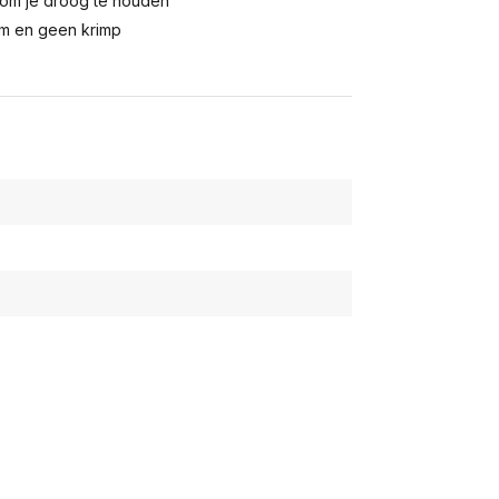
om je droog te houden
rm en geen krimp