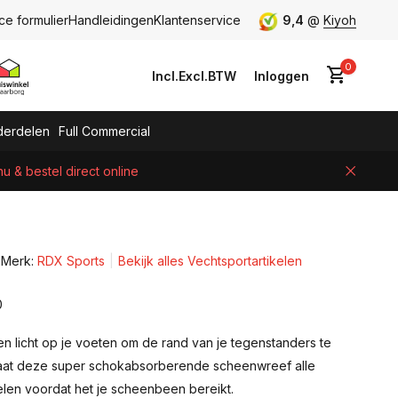
ce formulier
Handleidingen
Klantenservice
9,4
@
Kiyoh
0
Incl.
Excl.
BTW
Inloggen
erdelen
Full Commercial
 & bestel direct online
Account aanmaken
Merk:
RDX Sports
Bekijk alles Vechtsportartikelen
0
en licht op je voeten om de rand van je tegenstanders te
aat deze super schokabsorberende scheenwreef alle
elen voordat het je scheenbeen bereikt.