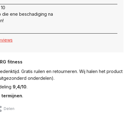
 10
 die ene beschadiging na
n!
reviews
NRG fitness
denktijd. Gratis ruilen en retourneren. Wij halen het product
 (uitgezonderd onderdelen).
deling
9,4/10
.
 termijnen
.
Delen