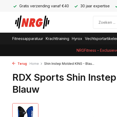
Gratis verzending vanaf €40
30 jaar expertise
Fitnessapparatuur
Krachttraining
Hyrox
Vechtsportartikele
NRGFitness – Exclusiev
Terug
Home
Shin Instep Molded KING - Blau...
RDX Sports Shin Inste
Blauw