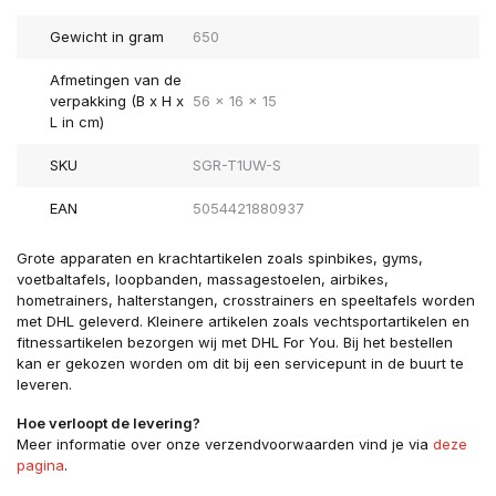
Gewicht in gram
650
Afmetingen van de
verpakking (B x H x
56 x 16 x 15
L in cm)
SKU
SGR-T1UW-S
EAN
5054421880937
Grote apparaten en krachtartikelen zoals spinbikes, gyms,
voetbaltafels, loopbanden, massagestoelen, airbikes,
hometrainers, halterstangen, crosstrainers en speeltafels worden
met DHL geleverd. Kleinere artikelen zoals vechtsportartikelen en
fitnessartikelen bezorgen wij met DHL For You. Bij het bestellen
kan er gekozen worden om dit bij een servicepunt in de buurt te
leveren.
Hoe verloopt de levering?
Meer informatie over onze verzendvoorwaarden vind je via
deze
pagina
.