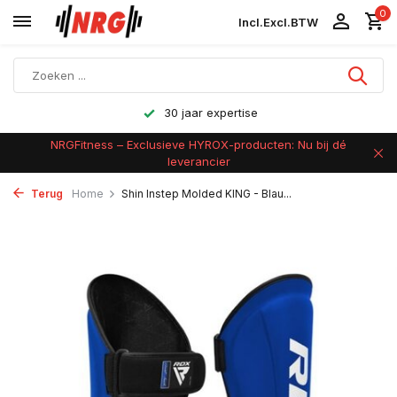
0
Incl.
Excl.
BTW
Achteraf betalen
NRGFitness – Exclusieve HYROX-producten: Nu bij dé
leverancier
Terug
Home
Shin Instep Molded KING - Blau...