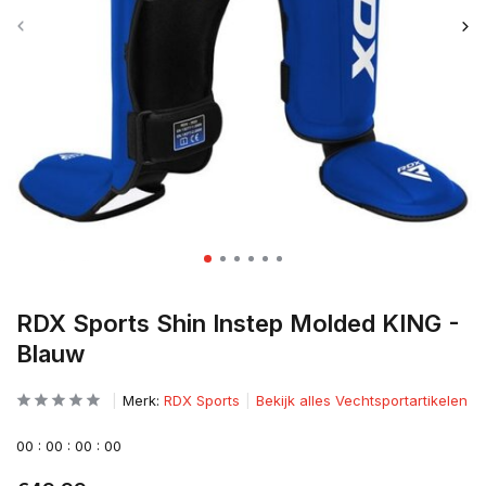
RDX Sports Shin Instep Molded KING -
Blauw
Merk:
RDX Sports
Bekijk alles Vechtsportartikelen
0
0
:
0
0
:
0
0
:
0
0