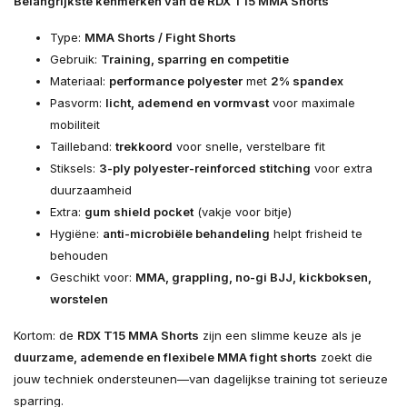
Belangrijkste kenmerken van de RDX T15 MMA Shorts
Type:
MMA Shorts / Fight Shorts
Gebruik:
Training, sparring en competitie
Materiaal:
performance polyester
met
2% spandex
Pasvorm:
licht, ademend en vormvast
voor maximale
mobiliteit
Tailleband:
trekkoord
voor snelle, verstelbare fit
Stiksels:
3-ply polyester-reinforced stitching
voor extra
duurzaamheid
Extra:
gum shield pocket
(vakje voor bitje)
Hygiëne:
anti-microbiële behandeling
helpt frisheid te
behouden
Geschikt voor:
MMA, grappling, no-gi BJJ, kickboksen,
worstelen
Kortom: de
RDX T15 MMA Shorts
zijn een slimme keuze als je
duurzame, ademende en flexibele MMA fight shorts
zoekt die
jouw techniek ondersteunen—van dagelijkse training tot serieuze
sparring.