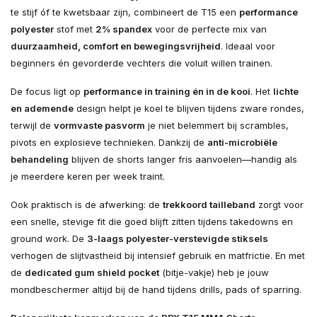
te stijf óf te kwetsbaar zijn, combineert de T15 een
performance
polyester
stof met
2% spandex
voor de perfecte mix van
duurzaamheid, comfort en bewegingsvrijheid
. Ideaal voor
beginners én gevorderde vechters die voluit willen trainen.
De focus ligt op
performance in training én in de kooi
. Het
lichte
en ademende
design helpt je koel te blijven tijdens zware rondes,
terwijl de
vormvaste pasvorm
je niet belemmert bij scrambles,
pivots en explosieve technieken. Dankzij de
anti-microbiële
behandeling
blijven de shorts langer fris aanvoelen—handig als
je meerdere keren per week traint.
Ook praktisch is de afwerking: de
trekkoord tailleband
zorgt voor
een snelle, stevige fit die goed blijft zitten tijdens takedowns en
ground work. De
3-laags polyester-verstevigde stiksels
verhogen de slijtvastheid bij intensief gebruik en matfrictie. En met
de
dedicated gum shield pocket
(bitje-vakje) heb je jouw
mondbeschermer altijd bij de hand tijdens drills, pads of sparring.