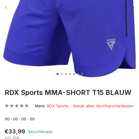
RDX Sports MMA-SHORT T15 BLAUW
Merk:
RDX Sports
Bekijk alles Vechtsportartikelen
0
0
:
0
0
:
0
0
:
0
0
€33,99
Beschikbaar
Incl. btw