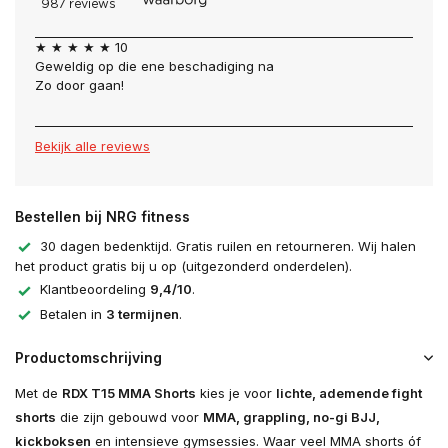
Uitverkocht
★ ★ ★ ★ ★ 10
Geweldig op die ene beschadiging na
Uitverkocht
Zo door gaan!
Bekijk alle reviews
Bestellen bij NRG fitness
30 dagen bedenktijd. Gratis ruilen en retourneren. Wij halen
het product gratis bij u op (uitgezonderd onderdelen).
Klantbeoordeling
9,4/10
.
Betalen in
3 termijnen
.
Productomschrijving
Met de
RDX T15 MMA Shorts
kies je voor
lichte, ademende fight
shorts
die zijn gebouwd voor
MMA, grappling, no-gi BJJ,
kickboksen
en intensieve gymsessies. Waar veel MMA shorts óf