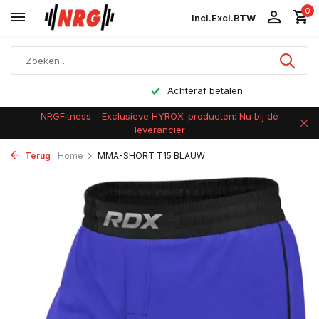
0
Incl.
Excl.
BTW
Achteraf betalen
NRGFitness – Exclusieve HYROX-producten: Nu bij dé
leverancier
Terug
Home
MMA-SHORT T15 BLAUW