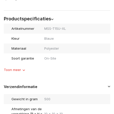
Productspecificaties
Artikelnummer
MSS-T15U-XL
Kleur
Blauw
Materiaal
Polyester
Soort garantie
On-Site
Toon meer
Verzendinformatie
Gewicht in gram
500
Afmetingen van de
verpakking (B x H x
10 x 10 x 10