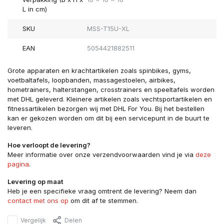
L in cm)
SKU
MSS-T15U-XL
EAN
5054421882511
Grote apparaten en krachtartikelen zoals spinbikes, gyms,
voetbaltafels, loopbanden, massagestoelen, airbikes,
hometrainers, halterstangen, crosstrainers en speeltafels worden
met DHL geleverd. Kleinere artikelen zoals vechtsportartikelen en
fitnessartikelen bezorgen wij met DHL For You. Bij het bestellen
kan er gekozen worden om dit bij een servicepunt in de buurt te
leveren.
Hoe verloopt de levering?
Meer informatie over onze verzendvoorwaarden vind je via
deze
pagina
.
Levering op maat
Heb je een specifieke vraag omtrent de levering? Neem dan
contact met ons op
om dit af te stemmen.
Vergelijk
Delen