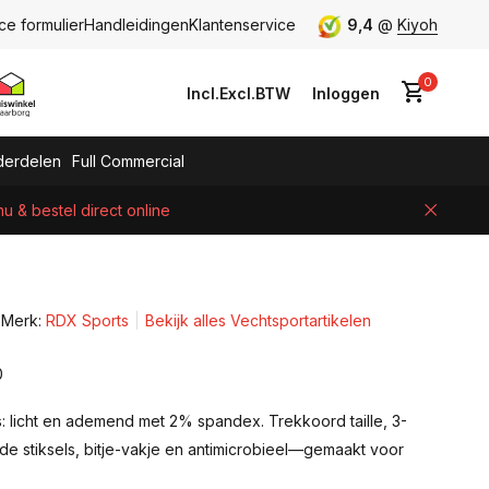
ce formulier
Handleidingen
Klantenservice
9,4
@
Kiyoh
0
Incl.
Excl.
BTW
Inloggen
erdelen
Full Commercial
 & bestel direct online
Account aanmaken
Merk:
RDX Sports
Bekijk alles Vechtsportartikelen
0
: licht en ademend met 2% spandex. Trekkoord taille, 3-
de stiksels, bitje-vakje en antimicrobieel—gemaakt voor