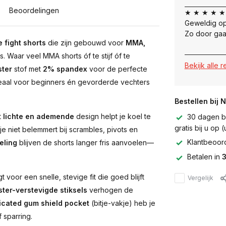
Beoordelingen
★ ★ ★ ★ ★
Geweldig op
Zo door gaa
 fight shorts
die zijn gebouwd voor
MMA,
 Waar veel MMA shorts óf te stijf óf te
Bekijk alle 
ster
stof met
2% spandex
voor de perfecte
deaal voor beginners én gevorderde vechters
Bestellen bij 
t
lichte en ademende
design helpt je koel te
30 dagen be
gratis bij u op
je niet belemmert bij scrambles, pivots en
Klantbeoor
eling
blijven de shorts langer fris aanvoelen—
Betalen in
3
t voor een snelle, stevige fit die goed blijft
Vergelijk
ter-verstevigde stiksels
verhogen de
icated gum shield pocket
(bitje-vakje) heb je
 sparring.