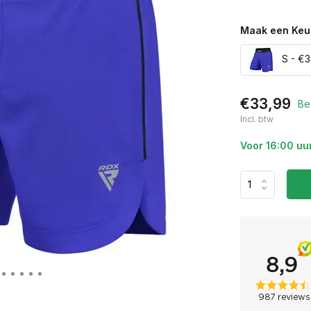
Maak een Keu
S - €3
€33,99
Be
Incl. btw
Voor 16:00 uu