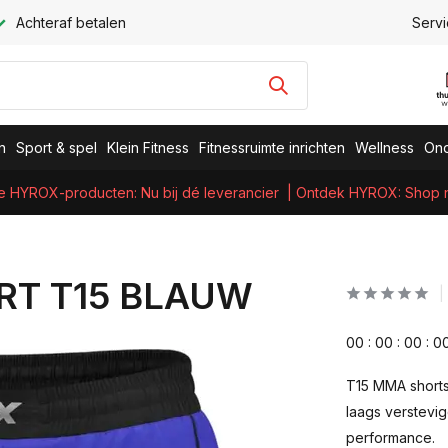
Achteraf betalen
Servi
n
Sport & spel
Klein Fitness
Fitnessruimte inrichten
Wellness
Ond
e HYROX-producten: Nu bij dé leverancier
| Ontdek HYROX: Shop nu
RT T15 BLAUW
0
0
:
0
0
:
0
0
:
0
T15 MMA shorts
laags verstevig
performance.