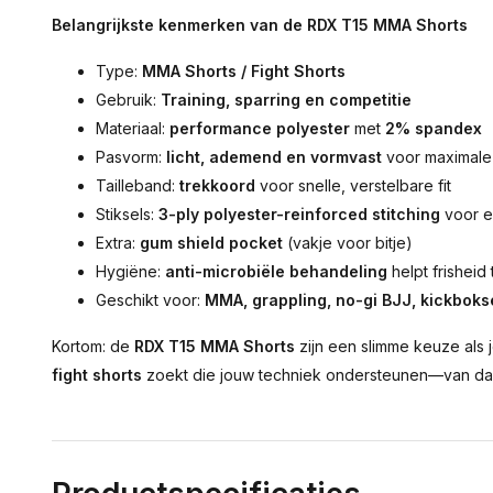
Belangrijkste kenmerken van de RDX T15 MMA Shorts
Type:
MMA Shorts / Fight Shorts
Gebruik:
Training, sparring en competitie
Materiaal:
performance polyester
met
2% spandex
Pasvorm:
licht, ademend en vormvast
voor maximale 
Tailleband:
trekkoord
voor snelle, verstelbare fit
Stiksels:
3-ply polyester-reinforced stitching
voor e
Extra:
gum shield pocket
(vakje voor bitje)
Hygiëne:
anti-microbiële behandeling
helpt frishei
Geschikt voor:
MMA, grappling, no-gi BJJ, kickboks
Kortom: de
RDX T15 MMA Shorts
zijn een slimme keuze als 
fight shorts
zoekt die jouw techniek ondersteunen—van dagel