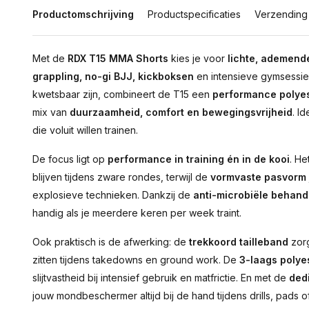
Productomschrijving
Productspecificaties
Verzending
Met de
RDX T15 MMA Shorts
kies je voor
lichte, ademende
grappling, no-gi BJJ, kickboksen
en intensieve gymsessies.
kwetsbaar zijn, combineert de T15 een
performance polye
mix van
duurzaamheid, comfort en bewegingsvrijheid
. I
die voluit willen trainen.
De focus ligt op
performance in training én in de kooi
. He
blijven tijdens zware rondes, terwijl de
vormvaste pasvorm
explosieve technieken. Dankzij de
anti-microbiële behand
handig als je meerdere keren per week traint.
Ook praktisch is de afwerking: de
trekkoord tailleband
zorg
zitten tijdens takedowns en ground work. De
3-laags polyes
slijtvastheid bij intensief gebruik en matfrictie. En met de
ded
jouw mondbeschermer altijd bij de hand tijdens drills, pads of