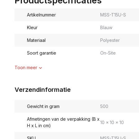
Productspecificaties
Artikelnummer
MSS-T15U-S
Kleur
Blauw
Materiaal
Polyester
Soort garantie
On-Site
Toon meer
Verzendinformatie
Gewicht in gram
500
Afmetingen van de verpakking (B x
10 x 10 x 10
H x L in cm)
SKU
MSS-T15U-S