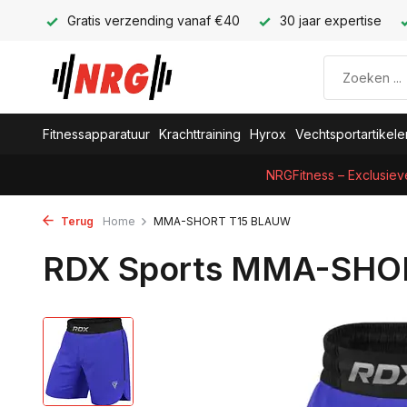
Gratis verzending vanaf €40
30 jaar expertise
Fitnessapparatuur
Krachttraining
Hyrox
Vechtsportartikele
NRGFitness – Exclusiev
Terug
Home
MMA-SHORT T15 BLAUW
RDX Sports MMA-SHO