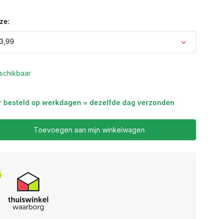
ze:
3,99
schikbaar
Uitverkocht
r besteld op werkdagen = dezelfde dag verzonden
Uitverkocht
Toevoegen aan mijn winkelwagen
Uitverkocht
Uitverkocht