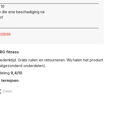
 10
 die ene beschadiging na
n!
reviews
NRG fitness
denktijd. Gratis ruilen en retourneren. Wij halen het product
 (uitgezonderd onderdelen).
deling
9,4/10
.
 termijnen
.
Delen