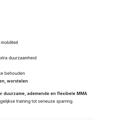
mobiliteit
xtra duurzaamheid
d te behouden
en, worstelen
je
duurzame, ademende en flexibele MMA
ijkse training tot serieuze sparring.