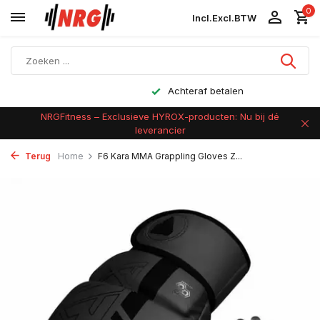
0
Incl.
Excl.
BTW
Achteraf betalen
NRGFitness – Exclusieve HYROX-producten: Nu bij dé
leverancier
Terug
Home
F6 Kara MMA Grappling Gloves Z...