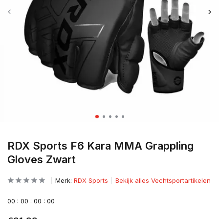
RDX Sports F6 Kara MMA Grappling
Gloves Zwart
Merk:
RDX Sports
Bekijk alles Vechtsportartikelen
0
0
:
0
0
:
0
0
:
0
0