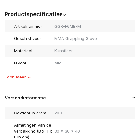
Productspecificaties
Artikelnummer
GGR-F6MB-M
Geschikt voor
MMA Grappling Glove
Materiaal
Kunstleer
Niveau
Alle
Toon meer
Verzendinformatie
Gewicht in gram
200
Afmetingen van de
verpakking (B x H x
30 x 30 x 40
L in cm)