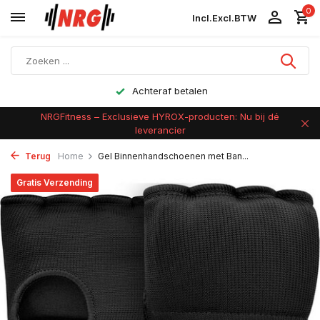
0
Incl.
Excl.
BTW
Achteraf betalen
NRGFitness – Exclusieve HYROX-producten: Nu bij dé
leverancier
Terug
Home
Gel Binnenhandschoenen met Ban...
Gratis Verzending