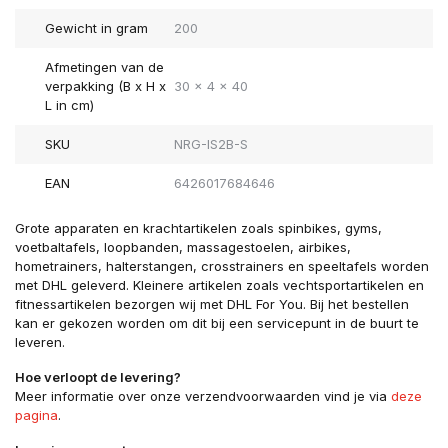
Gewicht in gram
200
Afmetingen van de
verpakking (B x H x
30 x 4 x 40
L in cm)
SKU
NRG-IS2B-S
EAN
6426017684646
Grote apparaten en krachtartikelen zoals spinbikes, gyms,
voetbaltafels, loopbanden, massagestoelen, airbikes,
hometrainers, halterstangen, crosstrainers en speeltafels worden
met DHL geleverd. Kleinere artikelen zoals vechtsportartikelen en
fitnessartikelen bezorgen wij met DHL For You. Bij het bestellen
kan er gekozen worden om dit bij een servicepunt in de buurt te
leveren.
Hoe verloopt de levering?
Meer informatie over onze verzendvoorwaarden vind je via
deze
pagina
.