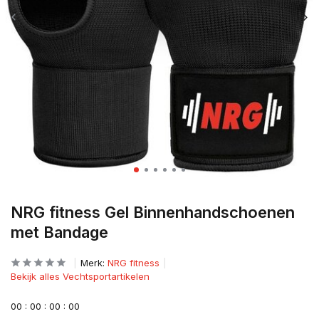
NRG fitness Gel Binnenhandschoenen
met Bandage
Merk:
NRG fitness
Bekijk alles Vechtsportartikelen
0
0
:
0
0
:
0
0
:
0
0