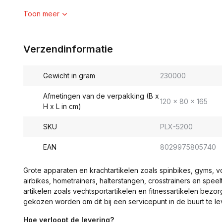
Toon meer
Verzendinformatie
Gewicht in gram
230000
Afmetingen van de verpakking (B x
120 x 80 x 165
H x L in cm)
SKU
PLX-5200
EAN
8029975805740
Grote apparaten en krachtartikelen zoals spinbikes, gyms, 
airbikes, hometrainers, halterstangen, crosstrainers en spe
artikelen zoals vechtsportartikelen en fitnessartikelen bezor
gekozen worden om dit bij een servicepunt in de buurt te le
Hoe verloopt de levering?