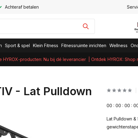
Achteraf betalen
Servi
n
Sport & spel
Klein Fitness
Fitnessruimte inrichten
Wellness
Ond
e HYROX-producten: Nu bij dé leverancier
| Ontdek HYROX: Shop nu
IV - Lat Pulldown
0
0
:
0
0
:
0
0
:
0
Lat Pulldown & 
gewichtenstape