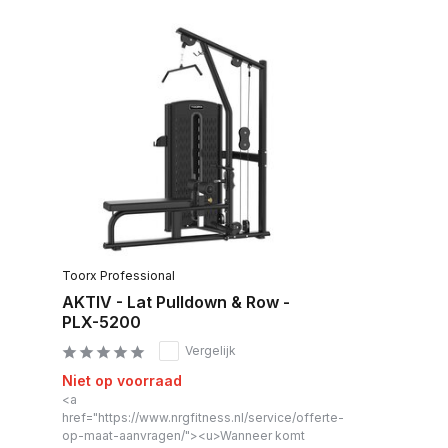
Toorx Professional
AKTIV - Lat Pulldown & Row -
PLX-5200
Vergelijk
Niet op voorraad
<a
href="https://www.nrgfitness.nl/service/offerte-
op-maat-aanvragen/"><u>Wanneer komt