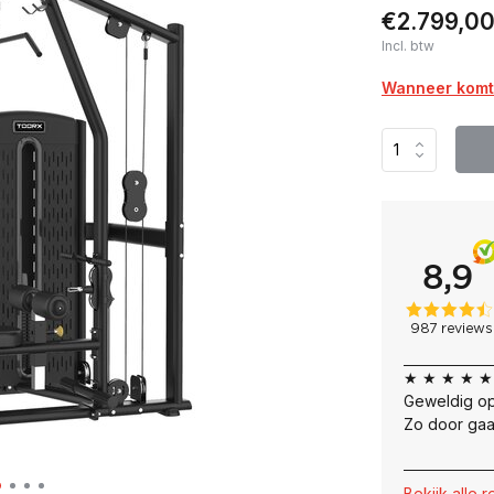
€2.799,0
Incl. btw
Wanneer komt 
★ ★ ★ ★ ★
Geweldig op
Zo door gaa
Bekijk alle 