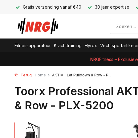
Gratis verzending vanaf €40
30 jaar expertise
Fitnessapparatuur
Krachttraining
Hyrox
Vechtsportartikele
NRGFitness – Exclusiev
Terug
Home
AKTIV - Lat Pulldown & Row - P...
Toorx Professional AKT
& Row - PLX-5200