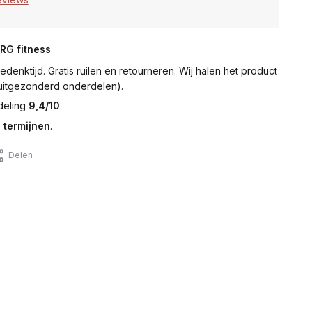
NRG fitness
denktijd. Gratis ruilen en retourneren. Wij halen het product
 (uitgezonderd onderdelen).
deling
9,4/10
.
 termijnen
.
Delen