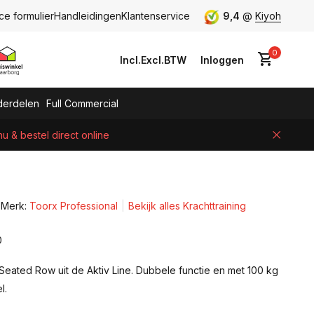
ce formulier
Handleidingen
Klantenservice
9,4
@
Kiyoh
0
Incl.
Excl.
BTW
Inloggen
erdelen
Full Commercial
 & bestel direct online
Account aanmaken
Merk:
Toorx Professional
Bekijk alles Krachttraining
0
Seated Row uit de Aktiv Line. Dubbele functie en met 100 kg
l.