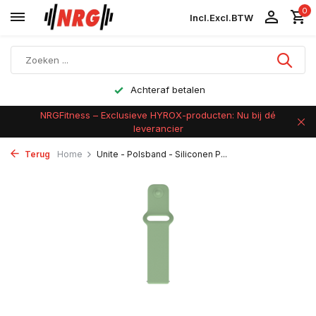
0
Incl.
Excl.
BTW
Achteraf betalen
NRGFitness – Exclusieve HYROX-producten: Nu bij dé
leverancier
Terug
Home
Unite - Polsband - Siliconen P...