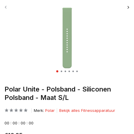
Polar Unite - Polsband - Siliconen
Polsband - Maat S/L
Merk:
Polar
Bekijk alles Fitnessapparatuur
0
0
:
0
0
:
0
0
:
0
0