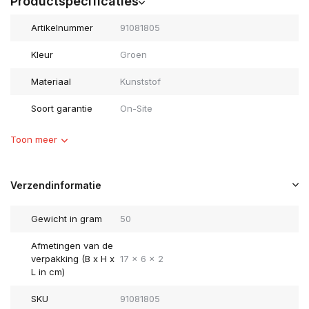
Productspecificaties
Artikelnummer
91081805
Kleur
Groen
Materiaal
Kunststof
Soort garantie
On-Site
Toon meer
Verzendinformatie
Gewicht in gram
50
Afmetingen van de
verpakking (B x H x
17 x 6 x 2
L in cm)
SKU
91081805