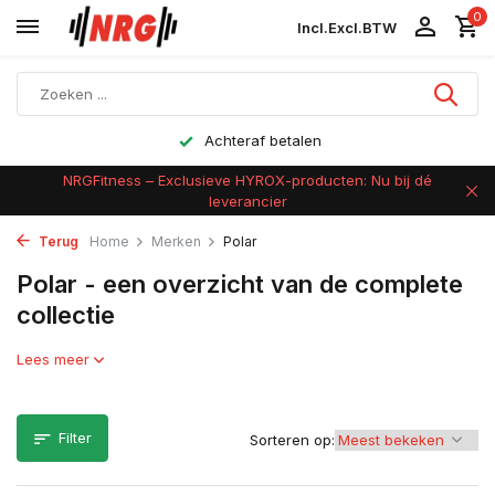
0
Incl.
Excl.
BTW
Achteraf betalen
NRGFitness – Exclusieve HYROX-producten: Nu bij dé
leverancier
Terug
Home
Merken
Polar
Polar - een overzicht van de complete
collectie
Lees meer
Filter
Sorteren op: