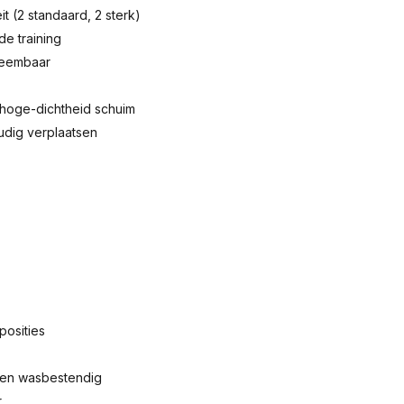
t (2 standaard, 2 sterk)
de training
neembaar
 hoge-dichtheid schuim
dig verplaatsen
 posities
- en wasbestendig
r