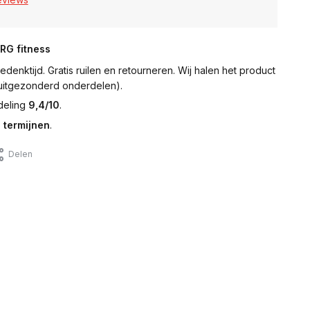
NRG fitness
denktijd. Gratis ruilen en retourneren. Wij halen het product
 (uitgezonderd onderdelen).
deling
9,4/10
.
 termijnen
.
Delen