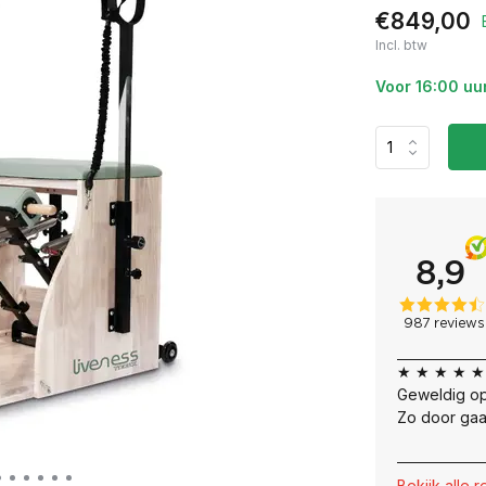
€849,00
Incl. btw
Voor 16:00 uu
★ ★ ★ ★ ★
Geweldig op
Zo door gaa
Bekijk alle 