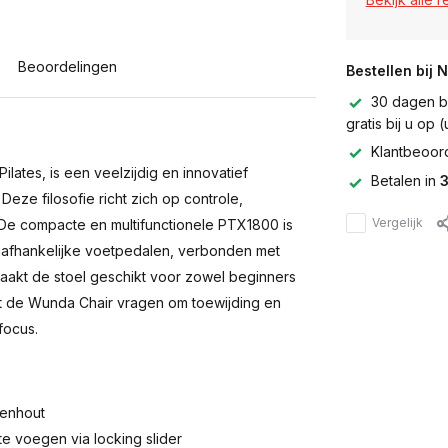
Beoordelingen
Bestellen bij 
30 dagen be
gratis bij u op
Klantbeoor
ilates, is een veelzijdig en innovatief
Betalen in
3
. Deze filosofie richt zich op controle,
Vergelijk
 De compacte en multifunctionele PTX1800 is
onafhankelijke voetpedalen, verbonden met
t maakt de stoel geschikt voor zowel beginners
met de Wunda Chair vragen om toewijding en
focus.
kenhout
 voegen via locking slider