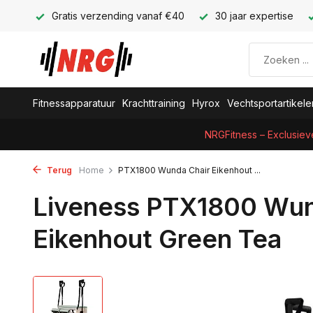
Gratis verzending vanaf €40
30 jaar expertise
Fitnessapparatuur
Krachttraining
Hyrox
Vechtsportartikele
NRGFitness – Exclusiev
Terug
Home
PTX1800 Wunda Chair Eikenhout ...
Liveness PTX1800 Wun
Eikenhout Green Tea