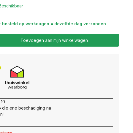
Beschikbaar
r besteld op werkdagen = dezelfde dag verzonden
Toevoegen aan mijn winkelwagen
 10
 die ene beschadiging na
n!
reviews