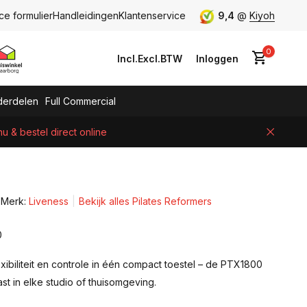
ce formulier
Handleidingen
Klantenservice
9,4
@
Kiyoh
0
Incl.
Excl.
BTW
Inloggen
erdelen
Full Commercial
 & bestel direct online
Account aanmaken
Merk:
Liveness
Bekijk alles Pilates Reformers
0
lexibiliteit en controle in één compact toestel – de PTX1800
t in elke studio of thuisomgeving.