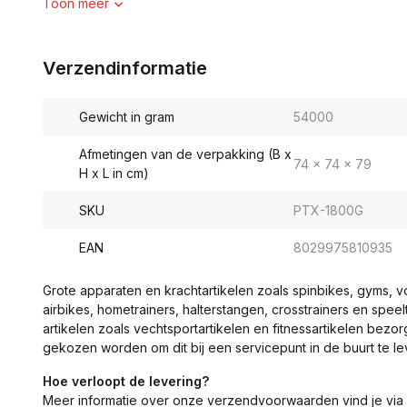
Toon meer
Verzendinformatie
Gewicht in gram
54000
Afmetingen van de verpakking (B x
74 x 74 x 79
H x L in cm)
SKU
PTX-1800G
EAN
8029975810935
Grote apparaten en krachtartikelen zoals spinbikes, gyms, 
airbikes, hometrainers, halterstangen, crosstrainers en spe
artikelen zoals vechtsportartikelen en fitnessartikelen bezor
gekozen worden om dit bij een servicepunt in de buurt te le
Hoe verloopt de levering?
Meer informatie over onze verzendvoorwaarden vind je via