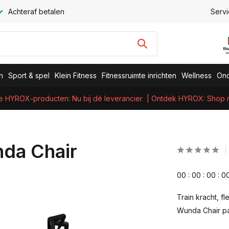
Achteraf betalen
Servi
n
Sport & spel
Klein Fitness
Fitnessruimte inrichten
Wellness
Ond
e HYROX-producten: Nu bij dé leverancier
| Ontdek HYROX: Shop nu
da Chair
0
0
:
0
0
:
0
0
:
0
Train kracht, f
Wunda Chair pas