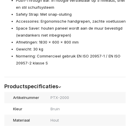
Push-Through Bar: In hoogte verstelbaar op 5 niveaus, snel
en stil schuifsysteem
Safety Strap: Met snap-sluiting
Accessoires: Ergonomische handgrepen, zachte voetlussen
Space Saver: houten paneel wordt aan de muur bevestigd
(wandankers niet inbegrepen)
Afmetingen: 1830 × 600 × 800 mm
Gewicht: 30 kg
Normering: Commercieel gebruik EN ISO 20957-1 / EN ISO
20957-2 klasse S
Productspecificaties
Artikelnummer
PTX-2000
Kleur
Bruin
Materiaal
Hout