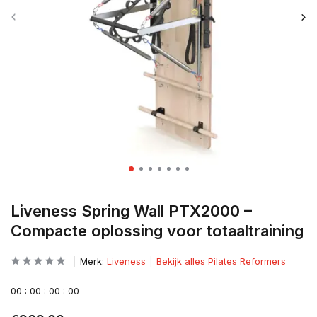
Liveness Spring Wall PTX2000 –
Compacte oplossing voor totaaltraining
Merk:
Liveness
Bekijk alles Pilates Reformers
0
0
:
0
0
:
0
0
:
0
0