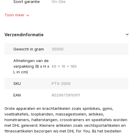
Soort garantie
On-Site
Toon meer
Verzendinformatie
Gewicht in gram
35000
Afmetingen van de
verpakking (B x H x
66 x 16 x 189
L in cm)
SKU
PTX-2000
EAN
8029975810911
Grote apparaten en krachtartikelen zoals spinbikes, gyms,
voetbaltafels, loopbanden, massagestoelen, airbikes,
hometrainers, halterstangen, crosstrainers en speeltafels worden
met DHL geleverd. Kleinere artikelen zoals vechtsportartikelen en
fitnessartikelen bezorgen wij met DHL For You. Bij het bestellen