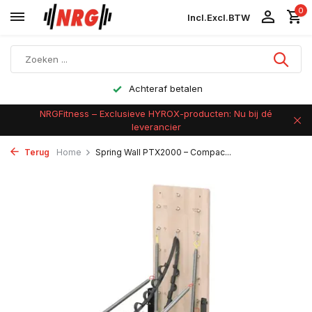
0
Incl.
Excl.
BTW
Achteraf betalen
NRGFitness – Exclusieve HYROX-producten: Nu bij dé
leverancier
Terug
Home
Spring Wall PTX2000 – Compac...