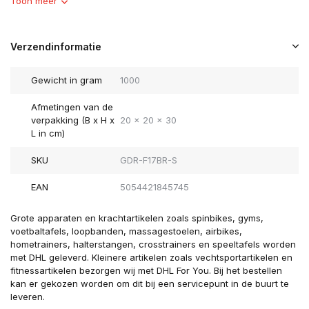
Toon meer
Verzendinformatie
Gewicht in gram
1000
Afmetingen van de
verpakking (B x H x
20 x 20 x 30
L in cm)
SKU
GDR-F17BR-S
EAN
5054421845745
Grote apparaten en krachtartikelen zoals spinbikes, gyms,
voetbaltafels, loopbanden, massagestoelen, airbikes,
hometrainers, halterstangen, crosstrainers en speeltafels worden
met DHL geleverd. Kleinere artikelen zoals vechtsportartikelen en
fitnessartikelen bezorgen wij met DHL For You. Bij het bestellen
kan er gekozen worden om dit bij een servicepunt in de buurt te
leveren.