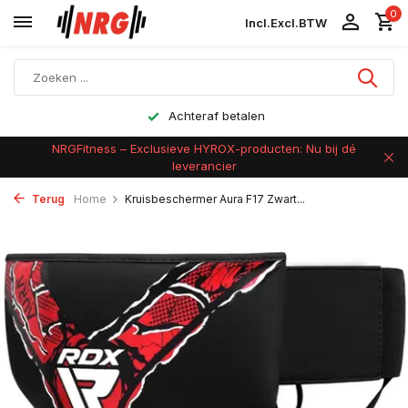
0
Incl.
Excl.
BTW
Achteraf betalen
NRGFitness – Exclusieve HYROX-producten: Nu bij dé
leverancier
Terug
Home
Kruisbeschermer Aura F17 Zwart...