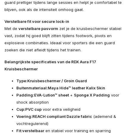
guard prettiger tijdens lange sessies en helpt je comfortabel te
blijven, ook als de intensiteit omhoog gaat.
Verstelbare fit voor secure lock-in
Met de
verstelbare pasvorm
zet je de kruisbeschermer stabiel
vast, zodat hij goed blijft zitten tijdens footwork, pivots en
explosieve combinaties. Ideaal voor sporters die een guard
zoeken die niet afleidt tijdens het trainen.
Belangrijkste specificaties van de RDX Aura F17
Kruisbeschermer
Type:
Kruisbeschermer / Groin Guard
Buitenmateriaal:
Maya Hide™ leather Kalix Skin
Padding:
EVA-Lution™ sheet
+
Sponge X Padding
voor
shock absorption
Cup:
PVC cup
voor extra veiligheid
Voering:
REACH compliant Dazzle fabric
(ademend &
vochtregulerend)
Fit:
verstelbaar
en stabiel voor training en sparring