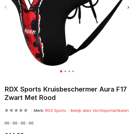
RDX Sports Kruisbeschermer Aura F17
Zwart Met Rood
Merk:
RDX Sports
Bekijk alles Vechtsportartikelen
0
0
:
0
0
:
0
0
:
0
0