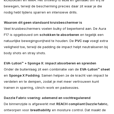
kickboksen en MMA. Het ontwerp is
licht
en gemaakt om vrij te
bewegen, terwijl de bescherming precies daar zit waar je die
nodig hebt tijdens sparren en intensieve drills.
Waarom dit geen standaard kruisbeschermer is
Veel kruisbeschermers voelen bulky of beperkend aan. De Aura
F17 is opgebouwd om
schokken te absorberen
en tegelijk een
natuurlijke bewegingsvrijheid te houden. De
PVC cup
voegt extra
veiligheid toe, terwijl de padding de impact helpt neutraliseren bij
body shots en stray shots.
EVA-Lution™ + Sponge X: impact absorberen en spreiden
Onder de buitenlaag zit een combinatie van de
EVA-Lution™ sheet
en
Sponge X Padding
. Samen helpen ze de kracht van impact te
verdelen en te dempen, zodat je met meer vertrouwen kunt
trainen in sparring, clinch-work en padsessies.
Dazzle Fabric voering: ademend en vochtregulerend
De binnenzijde is afgewerkt met
REACH compliant Dazzle fabric
,
ontworpen voor
breathability
en moisture control. Dat maakt de