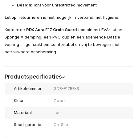
Design:
licht
voor unrestricted movement
Let op:
retourneren is niet mogelijk in verband met hygiëne.
Kortom: de
RDX Aura F17 Groin Guard
combineert EVA-Lution +
Sponge X demping, een PVC cup en een ademende Dazzle
voering — gemaakt om comfortabel en vrij te bewegen met
betrouwbare bescherming.
Productspecificaties
Artikelnummer
GDR-F17BR-S
Kleur
Zwart
Materiaal
Leer
Soort garantie
On-Site