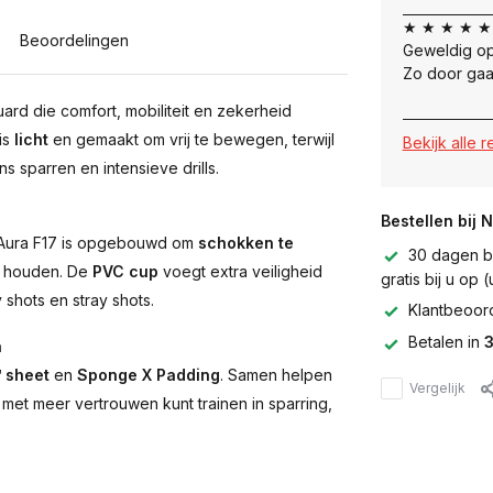
★ ★ ★ ★ ★
Beoordelingen
Geweldig op
Zo door gaa
uard die comfort, mobiliteit en zekerheid
is
licht
en gemaakt om vrij te bewegen, terwijl
Bekijk alle 
s sparren en intensieve drills.
Bestellen bij 
 Aura F17 is opgebouwd om
schokken te
30 dagen be
te houden. De
PVC cup
voegt extra veiligheid
gratis bij u op
 shots en stray shots.
Klantbeoor
Betalen in
3
n
 sheet
en
Sponge X Padding
. Samen helpen
Vergelijk
met meer vertrouwen kunt trainen in sparring,