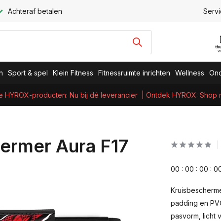
Achteraf betalen
Servi
n
Sport & spel
Klein Fitness
Fitnessruimte inrichten
Wellness
Ond
e HYROX-producten: Nu bij dé leverancier
| Ontdek HYROX: Shop nu
ermer Aura F17
0
0
:
0
0
:
0
0
:
0
Kruisbescherme
padding en PVC
pasvorm, licht 