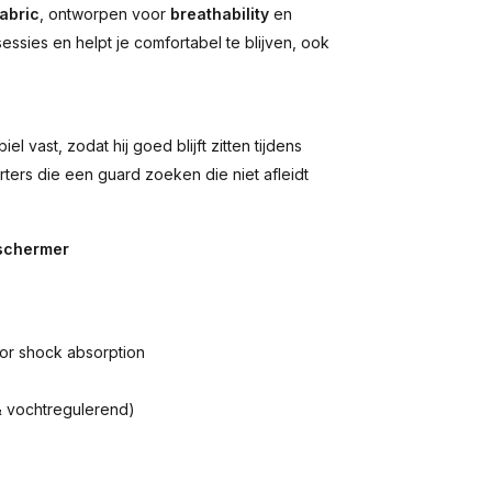
abric
, ontworpen voor
breathability
en
sessies en helpt je comfortabel te blijven, ook
l vast, zodat hij goed blijft zitten tijdens
rters die een guard zoeken die niet afleidt
eschermer
r shock absorption
 vochtregulerend)