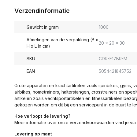
Verzendinformatie
Gewicht in gram
1000
Afmetingen van de verpakking (B x
20 x 20 x 30
H x L in cm)
SKU
GDR-F17BR-M
EAN
5054421845752
Grote apparaten en krachtartikelen zoals spinbikes, gyms, 
airbikes, hometrainers, halterstangen, crosstrainers en spe
artikelen zoals vechtsportartikelen en fitnessartikelen bezor
gekozen worden om dit bij een servicepunt in de buurt te le
Hoe verloopt de levering?
Meer informatie over onze verzendvoorwaarden vind je via
Levering op maat