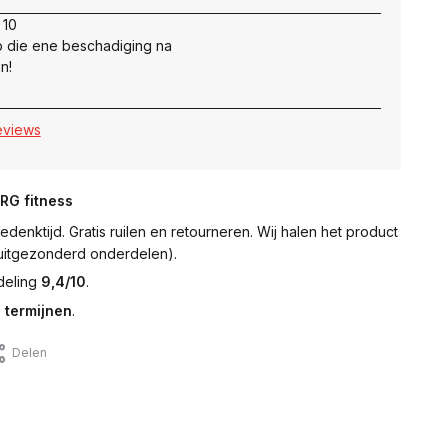
 10
 die ene beschadiging na
n!
reviews
NRG fitness
denktijd. Gratis ruilen en retourneren. Wij halen het product
 (uitgezonderd onderdelen).
deling
9,4/10
.
 termijnen
.
Delen