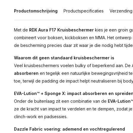
Productomschrijving
Productspecificaties
Verzending
Met de
RDX Aura F17 Kruisbeschermer
kies je een groin g
combineert voor boksen, kickboksen en MMA. Het ontwerp 
de bescherming precies daar zit waar je die nodig hebt tijden
Waarom dit geen standaard kruisbeschermer is
Veel kruisbeschermers voelen bulky of beperkend aan. De
absorberen
en tegelijk een natuurlijke bewegingsvrijheid 
toe, terwijl de padding de impact helpt neutraliseren bij body
EVA-Lution™ + Sponge X: impact absorberen en spreide
Onder de buitenlaag zit een combinatie van de
EVA-Lution™
ze de kracht van impact te verdelen en te dempen, zodat je 
clinch-work en padsessies.
Dazzle Fabric voering: ademend en vochtregulerend