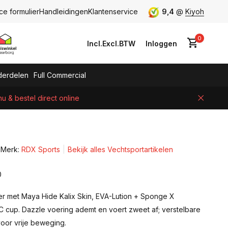
ce formulier
Handleidingen
Klantenservice
9,4
@
Kiyoh
0
Incl.
Excl.
BTW
Inloggen
erdelen
Full Commercial
 & bestel direct online
Account aanmaken
Merk:
RDX Sports
Bekijk alles Vechtsportartikelen
0
r met Maya Hide Kalix Skin, EVA-Lution + Sponge X
 cup. Dazzle voering ademt en voert zweet af; verstelbare
voor vrije beweging.