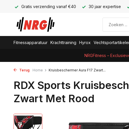
Gratis verzending vanaf €40
30 jaar expertise
Fitnessapparatuur
Krachttraining
Hyrox
Vechtsportartikele
NRGFitness – Exclusiev
Terug
Home
Kruisbeschermer Aura F17 Zwart...
RDX Sports Kruisbesch
Zwart Met Rood