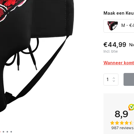
Maak een Keu
M - €
€44,99
Ni
Incl. btw
Wanneer komt 