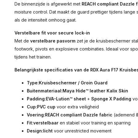
De binnenzijde is afgewerkt met
REACH compliant Dazzle f
moisture control. Dat maakt de guard prettiger tijdens lange 
als de intensiteit omhoog gaat.
Verstelbare fit voor secure lock-in
Met de
verstelbare pasvorm
zet je de kruisbeschermer stabie
footwork, pivots en explosieve combinaties. Ideaal voor spo
tijdens het trainen.
Belangrijkste specificaties van de RDX Aura F17 Kruisb
Type:
Kruisbeschermer / Groin Guard
Buitenmateriaal:
Maya Hide™ leather Kalix Skin
Padding:
EVA-Lution™ sheet
+
Sponge X Padding
voo
Cup:
PVC cup
voor extra veiligheid
Voering:
REACH compliant Dazzle fabric
(ademend &
Fit:
verstelbaar
en stabiel voor training en sparring
Design:
licht
voor unrestricted movement