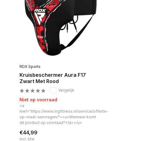
RDX Sports
Kruisbeschermer Aura F17
Zwart Met Rood
Vergelijk
Niet op voorraad
<a
href="https://www.nrgfitness.nl/service/offerte-
op-maat-aanvragen/"><u>Wanneer komt
dit product op voorraad?</a></u>
€44,99
Incl. btw