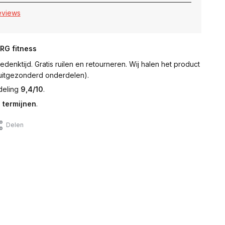
reviews
NRG fitness
denktijd. Gratis ruilen en retourneren. Wij halen het product
 (uitgezonderd onderdelen).
deling
9,4/10
.
 termijnen
.
Delen