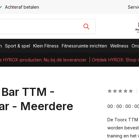
Achteraf betalen
Servi
n
Sport & spel
Klein Fitness
Fitnessruimte inrichten
Wellness
Ond
e HYROX-producten: Nu bij dé leverancier
| Ontdek HYROX: Shop nu
 Bar TTM -
bar - Meerdere
0
0
:
0
0
:
0
0
:
0
De Toorx TTM o
worden bevestig
training en het