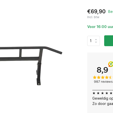
€69,90
Be
Incl. btw
Voor 16:00 uu
★ ★ ★ ★ ★
Geweldig op
Zo door gaa