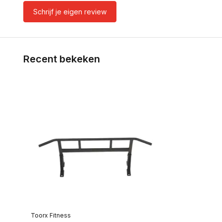
Schrijf je eigen review
Recent bekeken
Toorx Fitness