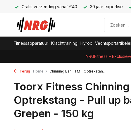
Gratis verzending vanaf €40
30 jaar expertise
Fitnessapparatuur
Krachttraining
Hyrox
Vechtsportartikele
NRGFitness – Exclusiev
Terug
Home
Chinning Bar TTM - Optrekstan...
Toorx Fitness Chinning
Optrekstang - Pull up 
Grepen - 150 kg