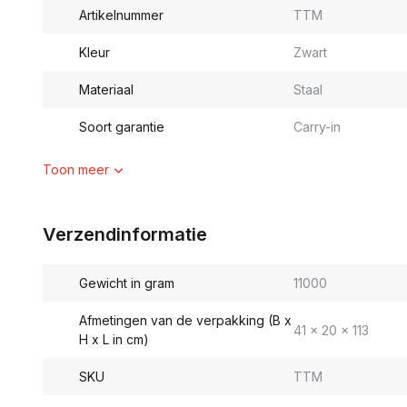
Artikelnummer
TTM
Kleur
Zwart
Materiaal
Staal
Soort garantie
Carry-in
Toon meer
Verzendinformatie
Gewicht in gram
11000
Afmetingen van de verpakking (B x
41 x 20 x 113
H x L in cm)
SKU
TTM