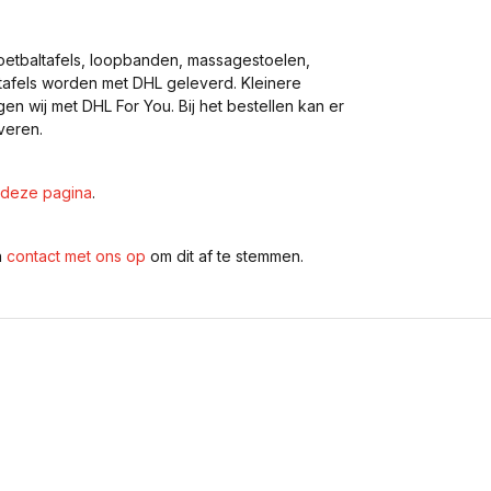
voetbaltafels, loopbanden, massagestoelen,
eltafels worden met DHL geleverd. Kleinere
gen wij met DHL For You. Bij het bestellen kan er
veren.
deze pagina
.
n
contact met ons op
om dit af te stemmen.