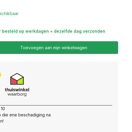
schikbaar
r besteld op werkdagen = dezelfde dag verzonden
Toevoegen aan mijn winkelwagen
 10
 die ene beschadiging na
n!