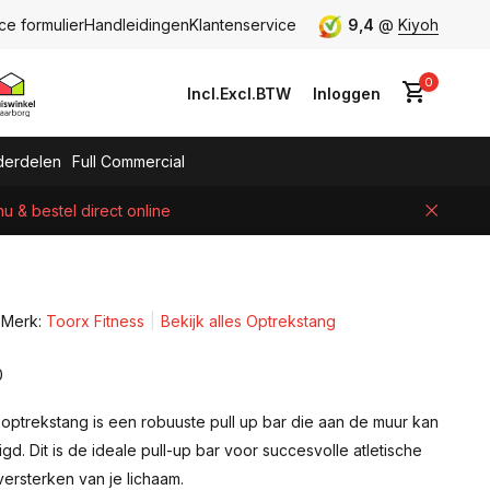
ce formulier
Handleidingen
Klantenservice
9,4
@
Kiyoh
0
Incl.
Excl.
BTW
Inloggen
erdelen
Full Commercial
 & bestel direct online
Account aanmaken
Merk:
Toorx Fitness
Bekijk alles Optrekstang
0
ptrekstang is een robuuste pull up bar die aan de muur kan
d. Dit is de ideale pull-up bar voor succesvolle atletische
 versterken van je lichaam.