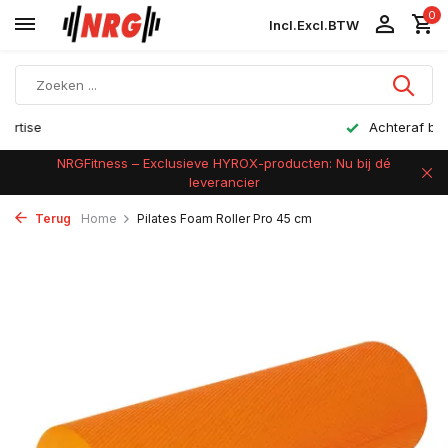
0
Incl.
Excl.
BTW
Achteraf betalen
NRGFitness – Exclusieve HYROX-producten: Nu bij dé
leverancier
Terug
Home
Pilates Foam Roller Pro 45 cm