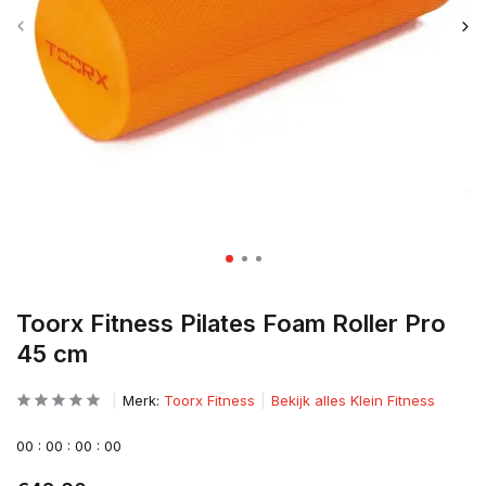
Toorx Fitness Pilates Foam Roller Pro
45 cm
Merk:
Toorx Fitness
Bekijk alles Klein Fitness
0
0
:
0
0
:
0
0
:
0
0