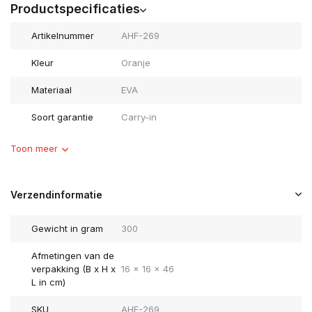
Productspecificaties
Artikelnummer
AHF-269
Kleur
Oranje
Materiaal
EVA
Soort garantie
Carry-in
Toon meer
Verzendinformatie
Gewicht in gram
300
Afmetingen van de
verpakking (B x H x
16 x 16 x 46
L in cm)
SKU
AHF-269