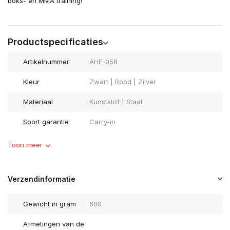
boks- en MMA training!
Productspecificaties
Artikelnummer
AHF-058
Kleur
Zwart | Rood | Zilver
Materiaal
Kunststof | Staal
Soort garantie
Carry-in
Toon meer
Verzendinformatie
Gewicht in gram
600
Afmetingen van de