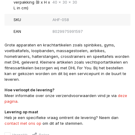
verpakking (B x H x
40 x 30 x 30
L in cm)
SKU
AHF-058
EAN
8029975991597
Grote apparaten en krachtartikelen zoals spinbikes, gyms,
voetbaltafels, loopbanden, massagestoelen, airbikes,
hometrainers, halterstangen, crosstrainers en speeltafels worden
met DHL geleverd. Kleinere artikelen zoals vechtsportartikelen en
fitnessartikelen bezorgen wij met DHL For You. Bij het bestellen
kan er gekozen worden om dit bij een servicepunt in de buurt te
leveren.
Hoe verloopt de levering?
Meer informatie over onze verzendvoorwaarden vind je via
deze
pagina
.
Levering op maat
Heb je een specifieke vraag omtrent de levering? Neem dan
contact met ons op
om dit af te stemmen.