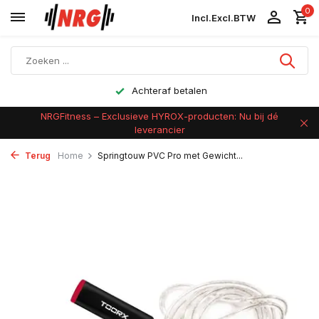
0
Incl.
Excl.
BTW
Achteraf betalen
NRGFitness – Exclusieve HYROX-producten: Nu bij dé
leverancier
Terug
Home
Springtouw PVC Pro met Gewicht...