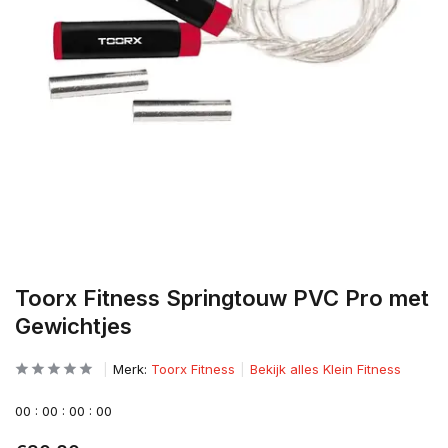
Toorx Fitness Springtouw PVC Pro met
Gewichtjes
Merk:
Toorx Fitness
Bekijk alles Klein Fitness
0
0
:
0
0
:
0
0
:
0
0