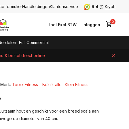
ce formulier
Handleidingen
Klantenservice
9,4
@
Kiyoh
0
Incl.
Excl.
BTW
Inloggen
erdelen
Full Commercial
 & bestel direct online
Account aanmaken
Merk:
Toorx Fitness
Bekijk alles Klein Fitness
0
urzaam hout en geschikt voor een breed scala aan
nwege de diameter van 40 cm.