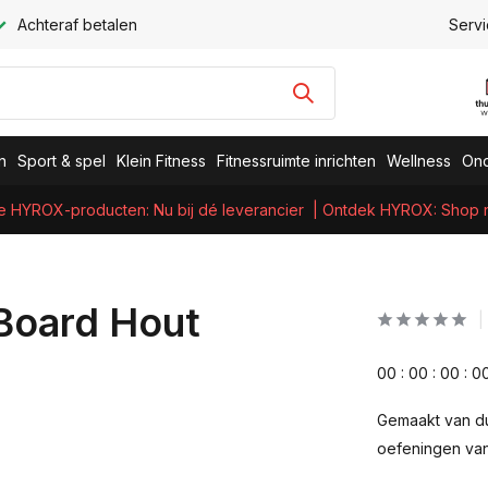
Achteraf betalen
Servi
n
Sport & spel
Klein Fitness
Fitnessruimte inrichten
Wellness
Ond
e HYROX-producten: Nu bij dé leverancier
| Ontdek HYROX: Shop nu
 Board Hout
0
0
:
0
0
:
0
0
:
0
Gemaakt van du
oefeningen va