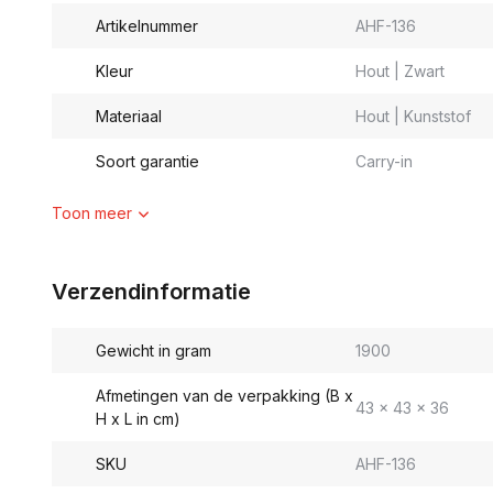
Artikelnummer
AHF-136
Kleur
Hout | Zwart
Materiaal
Hout | Kunststof
Soort garantie
Carry-in
Toon meer
Verzendinformatie
Gewicht in gram
1900
Afmetingen van de verpakking (B x
43 x 43 x 36
H x L in cm)
SKU
AHF-136