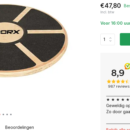
€47,80
Be
Incl. btw
Voor 16:00 uu
★ ★ ★ ★ ★
Geweldig op
Zo door gaa
Beoordelingen
Bekijk alle 