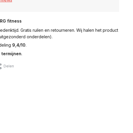
NRG fitness
denktijd. Gratis ruilen en retourneren. Wij halen het product
 (uitgezonderd onderdelen).
deling
9,4/10
.
 termijnen
.
Delen