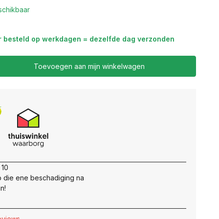
schikbaar
r besteld op werkdagen = dezelfde dag verzonden
Toevoegen aan mijn winkelwagen
 10
 die ene beschadiging na
n!
reviews