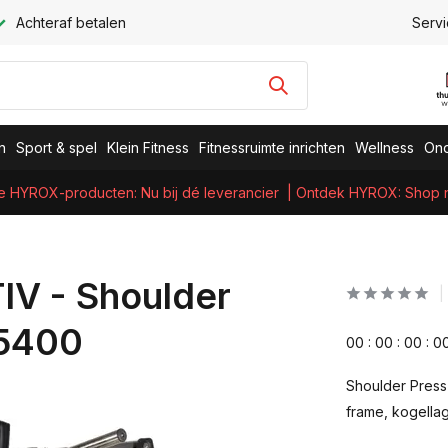
Achteraf betalen
Servi
n
Sport & spel
Klein Fitness
Fitnessruimte inrichten
Wellness
Ond
e HYROX-producten: Nu bij dé leverancier
| Ontdek HYROX: Shop nu
IV - Shoulder
-5400
0
0
:
0
0
:
0
0
:
0
Shoulder Press 
frame, kogella