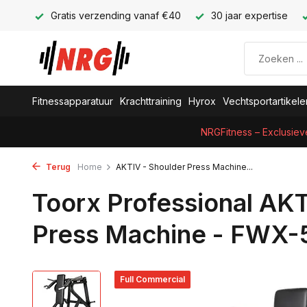
Gratis verzending vanaf €40
30 jaar expertise
Fitnessapparatuur
Krachttraining
Hyrox
Vechtsportartikele
NRGFitness – Exclusiev
Terug
Home
AKTIV - Shoulder Press Machine...
Toorx Professional AKT
Press Machine - FWX
Full Commercial