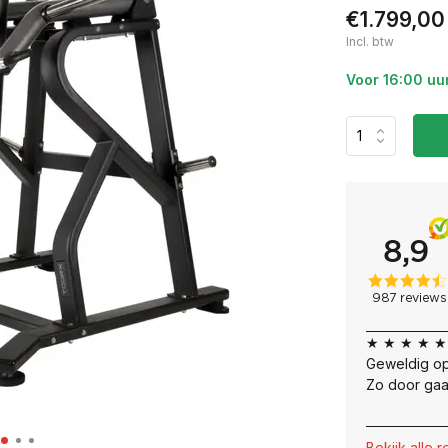
€1.799,00
Incl. btw
Voor 16:00 uu
★ ★ ★ ★ ★
Geweldig op
Zo door gaa
Bekijk alle 