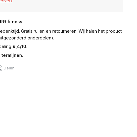
NRG fitness
denktijd. Gratis ruilen en retourneren. Wij halen het product
 (uitgezonderd onderdelen).
deling
9,4/10
.
 termijnen
.
Delen