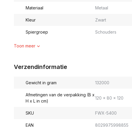
Materiaal
Metaal
Kleur
Zwart
Spiergroep
Schouders
Toon meer
Verzendinformatie
Gewicht in gram
132000
Afmetingen van de verpakking (B x
120 x 80 x 120
H x L in cm)
SKU
FWX-5400
EAN
8029975998855