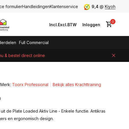
ce formulier
Handleidingen
Klantenservice
9,4
@
Kiyoh
0
Incl.
Excl.
BTW
Inloggen
erdelen
Full Commercial
 & bestel direct online
Account aanmaken
Merk:
Toorx Professional
Bekijk alles Krachttraining
0
uit de Plate Loaded Aktiv Line - Enkele functie. Antikras
gers en ergonomisch design.