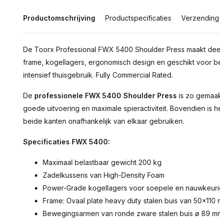
Productomschrijving
Productspecificaties
Verzending
De Toorx Professional FWX 5400 Shoulder Press maakt deel ui
frame, kogellagers, ergonomisch design en geschikt voor bed
intensief thuisgebruik. Fully Commercial Rated.
De
professionele FWX 5400 Shoulder Press
is zo gemaak
goede uitvoering en maximale spieractiviteit. Bovendien is 
beide kanten onafhankelijk van elkaar gebruiken.
Specificaties FWX 5400:
Maximaal belastbaar gewicht 200 kg
Zadelkussens van High-Density Foam
Power-Grade kogellagers voor soepele en nauwkeur
Frame: Ovaal plate heavy duty stalen buis van 50x110
Bewegingsarmen van ronde zware stalen buis ø 89 m