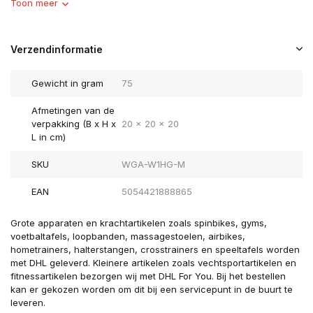
Toon meer
Verzendinformatie
Gewicht in gram
75
Afmetingen van de
verpakking (B x H x
20 x 20 x 20
L in cm)
SKU
WGA-W1HG-M
EAN
5054421888865
Grote apparaten en krachtartikelen zoals spinbikes, gyms,
voetbaltafels, loopbanden, massagestoelen, airbikes,
hometrainers, halterstangen, crosstrainers en speeltafels worden
met DHL geleverd. Kleinere artikelen zoals vechtsportartikelen en
fitnessartikelen bezorgen wij met DHL For You. Bij het bestellen
kan er gekozen worden om dit bij een servicepunt in de buurt te
leveren.