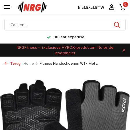
0
Incl.
Excl.
BTW
Achteraf betalen
NRGFitness – Exclusieve HYROX-producten: Nu bij dé
leverancier
Terug
Home
Fitness Handschoenen W1 - Met ...