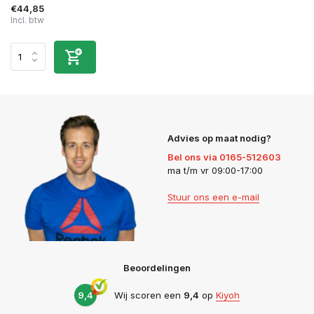
€44,85
Incl. btw
Advies op maat nodig?
Bel ons via 0165-512603
ma t/m vr 09:00-17:00
Stuur ons een e-mail
Beoordelingen
9,4
Wij scoren een
9,4
op
Kiyoh