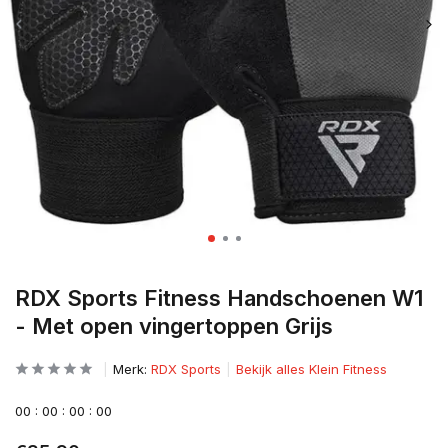
RDX Sports Fitness Handschoenen W1
- Met open vingertoppen Grijs
Merk:
RDX Sports
Bekijk alles Klein Fitness
0
0
:
0
0
:
0
0
:
0
0