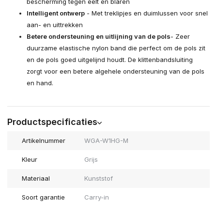
bescherming tegen eelt en blaren
Intelligent ontwerp
- Met treklipjes en duimlussen voor snel
aan- en uittrekken
Betere ondersteuning en uitlijning van de pols
- Zeer
duurzame elastische nylon band die perfect om de pols zit
en de pols goed uitgelijnd houdt. De klittenbandsluiting
zorgt voor een betere algehele ondersteuning van de pols
en hand.
Productspecificaties
Artikelnummer
WGA-W1HG-M
Kleur
Grijs
Materiaal
Kunststof
Soort garantie
Carry-in