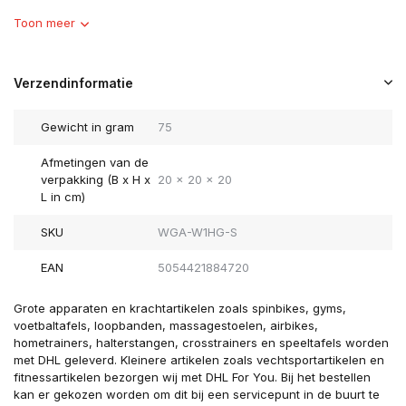
Toon meer
Verzendinformatie
Gewicht in gram
75
Afmetingen van de
verpakking (B x H x
20 x 20 x 20
L in cm)
SKU
WGA-W1HG-S
EAN
5054421884720
Grote apparaten en krachtartikelen zoals spinbikes, gyms,
voetbaltafels, loopbanden, massagestoelen, airbikes,
hometrainers, halterstangen, crosstrainers en speeltafels worden
met DHL geleverd. Kleinere artikelen zoals vechtsportartikelen en
fitnessartikelen bezorgen wij met DHL For You. Bij het bestellen
kan er gekozen worden om dit bij een servicepunt in de buurt te