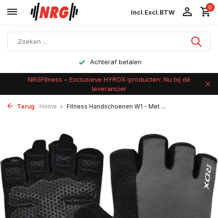
0
Incl.
Excl.
BTW
Achteraf betalen
NRGFitness – Exclusieve HYROX-producten: Nu bij dé
leverancier
Terug
Home
Fitness Handschoenen W1 - Met ...