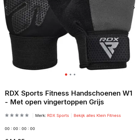
RDX Sports Fitness Handschoenen W1
- Met open vingertoppen Grijs
Merk:
RDX Sports
Bekijk alles Klein Fitness
0
0
:
0
0
:
0
0
:
0
0