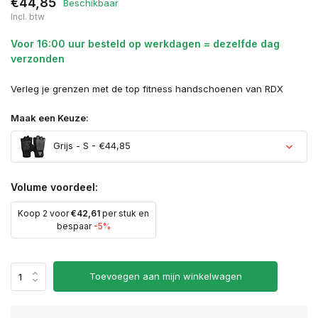
€44,85
Beschikbaar
Incl. btw
Voor 16:00 uur besteld op werkdagen = dezelfde dag
verzonden
Verleg je grenzen met de top fitness handschoenen van RDX
Maak een Keuze:
Grijs - S - €44,85
Volume voordeel:
Koop 2 voor
€42,61
per stuk en
Uitverkocht
bespaar
-5%
Uitverkocht
Toevoegen aan mijn winkelwagen
Uitverkocht