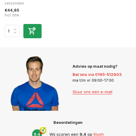
verzonden
€44,85
Incl. btw
Advies op maat nodig?
Bel ons via 0165-512603
ma t/m vr 09:00-17:00
Stuur ons een e-mail
Beoordelingen
9,4
Wij scoren een
9,4
op
Kiyoh