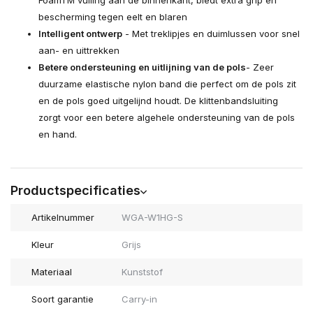
FoamTM vulling aan de binnenkant, biedt extra grip en
bescherming tegen eelt en blaren
Intelligent ontwerp
- Met treklipjes en duimlussen voor snel
aan- en uittrekken
Betere ondersteuning en uitlijning van de pols
- Zeer
duurzame elastische nylon band die perfect om de pols zit
en de pols goed uitgelijnd houdt. De klittenbandsluiting
zorgt voor een betere algehele ondersteuning van de pols
en hand.
Productspecificaties
Artikelnummer
WGA-W1HG-S
Kleur
Grijs
Materiaal
Kunststof
Soort garantie
Carry-in