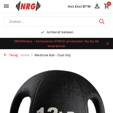
0
Incl.
Excl.
BTW
Achteraf betalen
NRGFitness – Exclusieve HYROX-producten: Nu bij dé
leverancier
Terug
Home
Medicine Ball - Dual Grip