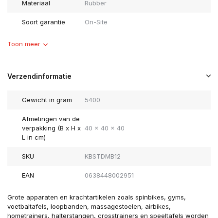
Materiaal
Rubber
Soort garantie
On-Site
Toon meer
Verzendinformatie
Gewicht in gram
5400
Afmetingen van de
verpakking (B x H x
40 x 40 x 40
L in cm)
SKU
KBSTDMB12
EAN
0638448002951
Grote apparaten en krachtartikelen zoals spinbikes, gyms,
voetbaltafels, loopbanden, massagestoelen, airbikes,
hometrainers, halterstangen, crosstrainers en speeltafels worden