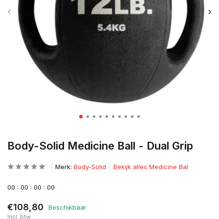
Body-Solid Medicine Ball - Dual Grip
Merk:
Body-Solid
Bekijk alles Medicine Bal
0
0
:
0
0
:
0
0
:
0
0
€108,80
Beschikbaar
Incl. btw