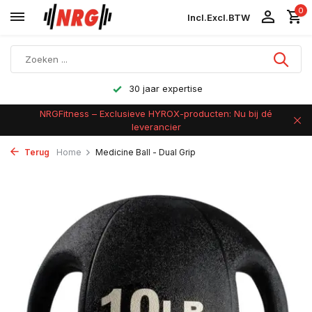
0
Incl.
Excl.
BTW
30 jaar expertise
NRGFitness – Exclusieve HYROX-producten: Nu bij dé
leverancier
Terug
Home
Medicine Ball - Dual Grip