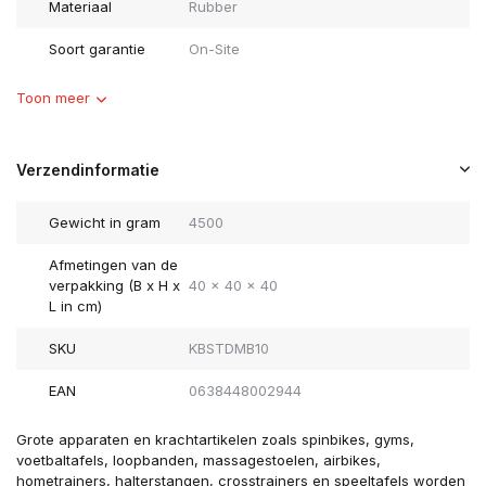
Materiaal
Rubber
Soort garantie
On-Site
Toon meer
Verzendinformatie
Gewicht in gram
4500
Afmetingen van de
verpakking (B x H x
40 x 40 x 40
L in cm)
SKU
KBSTDMB10
EAN
0638448002944
Grote apparaten en krachtartikelen zoals spinbikes, gyms,
voetbaltafels, loopbanden, massagestoelen, airbikes,
hometrainers, halterstangen, crosstrainers en speeltafels worden