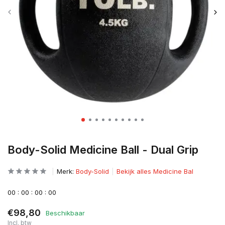
Body-Solid Medicine Ball - Dual Grip
Merk:
Body-Solid
Bekijk alles Medicine Bal
0
0
:
0
0
:
0
0
:
0
0
€98,80
Beschikbaar
Incl. btw