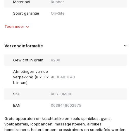
Materiaal
Rubber
Soort garantie
On-Site
Toon meer
Verzendinformatie
Gewicht in gram
8200
Afmetingen van de
verpakking (B x H x
40 x 40 x 40
L in cm)
SKU
KBSTDMB18
EAN
0638448002975
Grote apparaten en krachtartikelen zoals spinbikes, gyms,
voetbaltafels, loopbanden, massagestoelen, airbikes,
hometrainers, halterstangen, crosstrainers en speeltafels worden