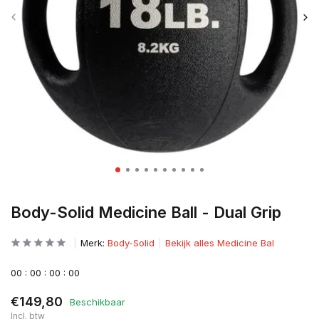
Body-Solid Medicine Ball - Dual Grip
Merk:
Body-Solid
Bekijk alles Medicine Bal
0
0
:
0
0
:
0
0
:
0
0
€149,80
Beschikbaar
Incl. btw