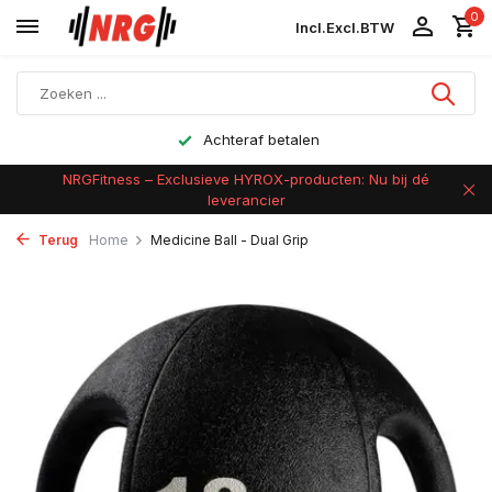
0
Incl.
Excl.
BTW
Achteraf betalen
NRGFitness – Exclusieve HYROX-producten: Nu bij dé
leverancier
Terug
Home
Medicine Ball - Dual Grip