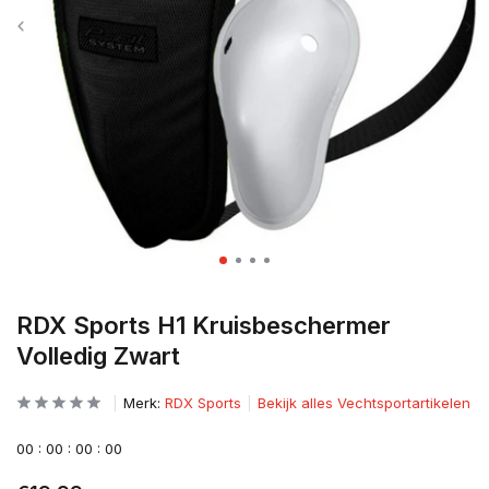
RDX Sports H1 Kruisbeschermer
Volledig Zwart
Merk:
RDX Sports
Bekijk alles Vechtsportartikelen
0
0
:
0
0
:
0
0
:
0
0