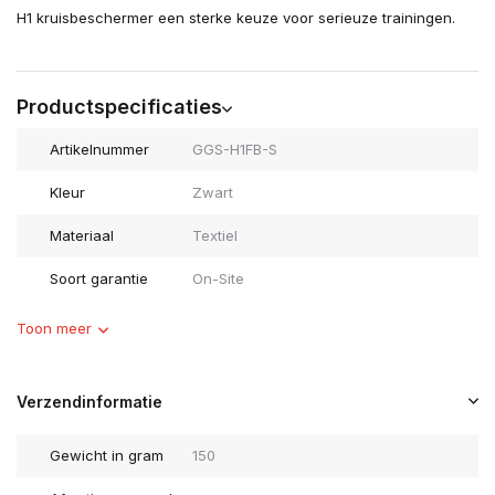
H1 kruisbeschermer een sterke keuze voor serieuze trainingen.
Productspecificaties
Artikelnummer
GGS-H1FB-S
Kleur
Zwart
Materiaal
Textiel
Soort garantie
On-Site
Toon meer
Verzendinformatie
Gewicht in gram
150