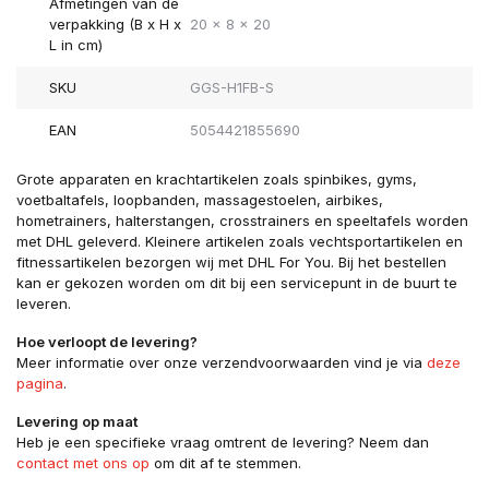
Afmetingen van de
verpakking (B x H x
20 x 8 x 20
L in cm)
SKU
GGS-H1FB-S
EAN
5054421855690
Grote apparaten en krachtartikelen zoals spinbikes, gyms,
voetbaltafels, loopbanden, massagestoelen, airbikes,
hometrainers, halterstangen, crosstrainers en speeltafels worden
met DHL geleverd. Kleinere artikelen zoals vechtsportartikelen en
fitnessartikelen bezorgen wij met DHL For You. Bij het bestellen
kan er gekozen worden om dit bij een servicepunt in de buurt te
leveren.
Hoe verloopt de levering?
Meer informatie over onze verzendvoorwaarden vind je via
deze
pagina
.
Levering op maat
Heb je een specifieke vraag omtrent de levering? Neem dan
contact met ons op
om dit af te stemmen.