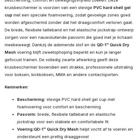
bescherming, comfort en bewegingsvrijheid zoeken. Deze
kruisbeschermer is voorzien van een stevige
PVC hard shell gel
cup
met een speciale foamvoering, zodat gevoelige zones goed
worden afgeschermd zonder dat het draagcomfort verloren gaat.
De brede, flexibele tailleband en het elastische jockstrap-ontwerp
zorgen voor een nauwsluitende pasvorm die goed met je lichaam
meebeweegt. Dankzij de ademende stof en de
QD-1™ Quick Dry
Mesh
voering blijft zweetophoping beperkt en kun je langer
gefocust trainen. De volledig zwarte afwerking geeft deze
kruisbeschermer bovendien een strakke, professionele uitstraling
voor boksen, kickboksen, MMA en andere contactsporten.
Kenmerken:
Bescherming:
stevige PVC hard shell gel cup met
foamvoering voor comfort en bescherming
Pasvorm:
brede, flexibele tailleband en elastische
jockstrap voor een stabiele en comfortabele fit
Voering:
QD-1™ Quick Dry Mesh
helpt vocht af te voeren en
ondersteunt een prettig draaggevoel