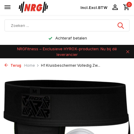
0
Incl.
Excl.
BTW
Achteraf betalen
NRGFitness – Exclusieve HYROX-producten: Nu bij dé
leverancier
Terug
Home
H1 Kruisbeschermer Volledig Zw...