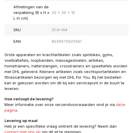
Afmetingen van de
verpakking (B x H x
30 x 20 x 10
L in cm)
SKU
2C4-144
EAN
8029975925561
Grote apparaten en krachtartikelen zoals spinbikes, gyms,
voetbaltafels, loopbanden, massagestoelen, airbikes,
hometrainers, halterstangen, crosstrainers en speeltafels worden
met DHL geleverd. Kleinere artikelen zoals vechtsportartikelen en
fitnessartikelen bezorgen wij met DHL For You. Bij het bestellen
kan er gekozen worden om dit bij een servicepunt in de buurt te
leveren.
Hoe verloopt de levering?
Meer informatie over onze verzendvoorwaarden vind je via
deze
pagina
.
Levering op maat
Heb je een specifieke vraag omtrent de levering? Neem dan
contact met ons op
om dit af te stemmen.