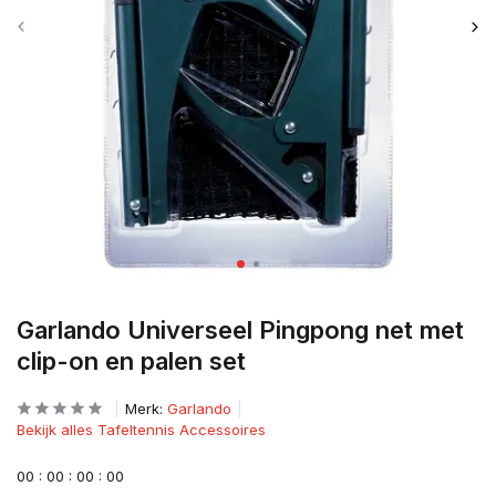
Garlando Universeel Pingpong net met
clip-on en palen set
Merk:
Garlando
Bekijk alles Tafeltennis Accessoires
0
0
:
0
0
:
0
0
:
0
0