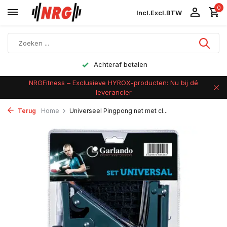
0
Incl.
Excl.
BTW
Achteraf betalen
NRGFitness – Exclusieve HYROX-producten: Nu bij dé
leverancier
Terug
Home
Universeel Pingpong net met cl...