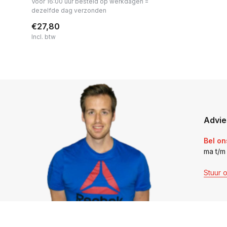
Voor 16:00 uur besteld op werkdagen =
dezelfde dag verzonden
€27,80
Incl. btw
Advie
Bel on
ma t/m
Stuur 