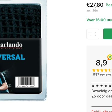
€27,80
Bes
Incl. btw
Voor 16:00 uu
★ ★ ★ ★ ★
Geweldig op
Zo door gaa
Bekijk alle 