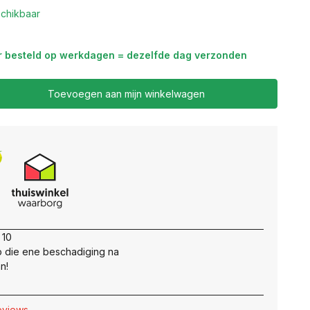
chikbaar
r besteld op werkdagen = dezelfde dag verzonden
Toevoegen aan mijn winkelwagen
 10
 die ene beschadiging na
n!
reviews