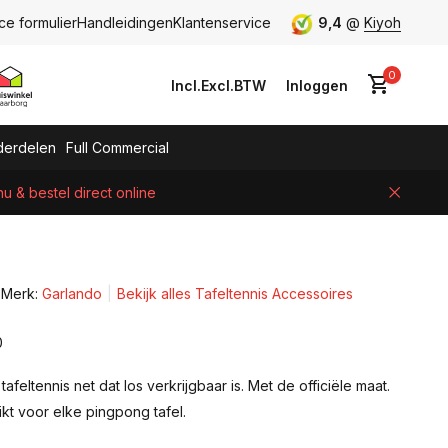
ce formulier
Handleidingen
Klantenservice
9,4
@
Kiyoh
0
Incl.
Excl.
BTW
Inloggen
erdelen
Full Commercial
 & bestel direct online
Account aanmaken
Merk:
Garlando
Bekijk alles Tafeltennis Accessoires
0
afeltennis net dat los verkrijgbaar is. Met de officiële maat.
hikt voor elke pingpong tafel.