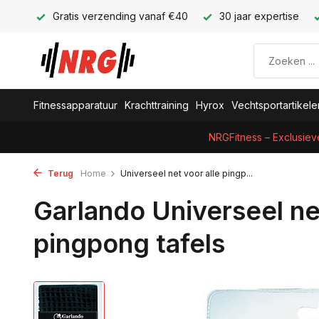
Gratis verzending vanaf €40
30 jaar expertise
Fitnessapparatuur
Krachttraining
Hyrox
Vechtsportartikele
NRGFitness – Exclusiev
Terug
Home
Universeel net voor alle pingp...
Garlando Universeel net
pingpong tafels