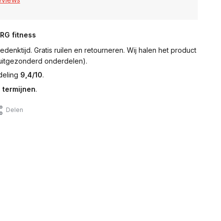
NRG fitness
denktijd. Gratis ruilen en retourneren. Wij halen het product
 (uitgezonderd onderdelen).
deling
9,4/10
.
 termijnen
.
Delen