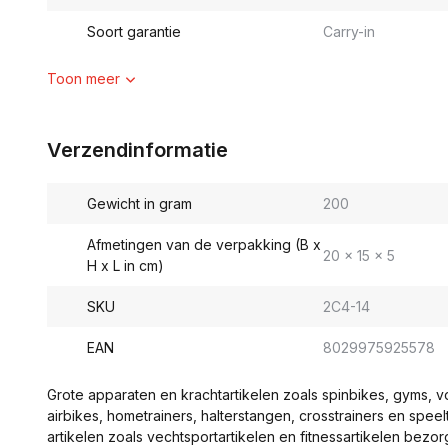
Soort garantie
Carry-in
Toon meer
Verzendinformatie
Gewicht in gram
200
Afmetingen van de verpakking (B x
20 x 15 x 5
H x L in cm)
SKU
2C4-14
EAN
8029975925578
Grote apparaten en krachtartikelen zoals spinbikes, gyms, 
airbikes, hometrainers, halterstangen, crosstrainers en spe
artikelen zoals vechtsportartikelen en fitnessartikelen bezor