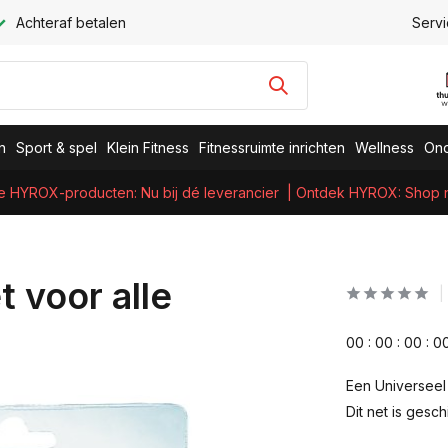
Achteraf betalen
Servi
n
Sport & spel
Klein Fitness
Fitnessruimte inrichten
Wellness
Ond
e HYROX-producten: Nu bij dé leverancier
| Ontdek HYROX: Shop nu
 voor alle
0
0
:
0
0
:
0
0
:
0
Een Universeel t
Dit net is gesc