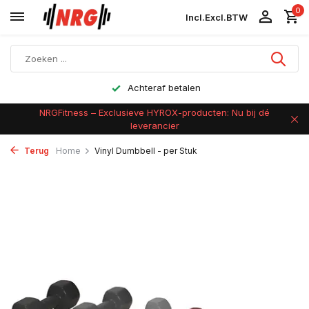
0
Incl.
Excl.
BTW
Achteraf betalen
NRGFitness – Exclusieve HYROX-producten: Nu bij dé
leverancier
Terug
Home
Vinyl Dumbbell - per Stuk