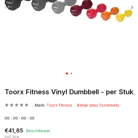
Toorx Fitness Vinyl Dumbbell - per Stuk
Merk:
Toorx Fitness
Bekijk alles Dumbbells
0
0
:
0
0
:
0
0
:
0
0
€41,85
Beschikbaar
Incl. btw