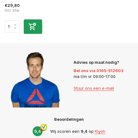
€29,80
Incl. btw
Advies op maat nodig?
Bel ons via 0165-512603
ma t/m vr 09:00-17:00
Stuur ons een e-mail
Beoordelingen
9,4
Wij scoren een
9,4
op
Kiyoh