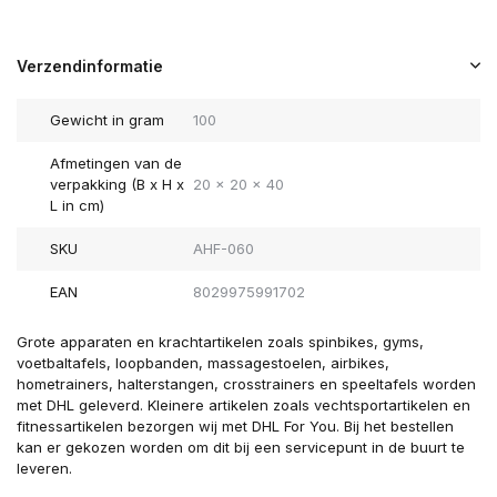
Verzendinformatie
Gewicht in gram
100
Afmetingen van de
verpakking (B x H x
20 x 20 x 40
L in cm)
SKU
AHF-060
EAN
8029975991702
Grote apparaten en krachtartikelen zoals spinbikes, gyms,
voetbaltafels, loopbanden, massagestoelen, airbikes,
hometrainers, halterstangen, crosstrainers en speeltafels worden
met DHL geleverd. Kleinere artikelen zoals vechtsportartikelen en
fitnessartikelen bezorgen wij met DHL For You. Bij het bestellen
kan er gekozen worden om dit bij een servicepunt in de buurt te
leveren.