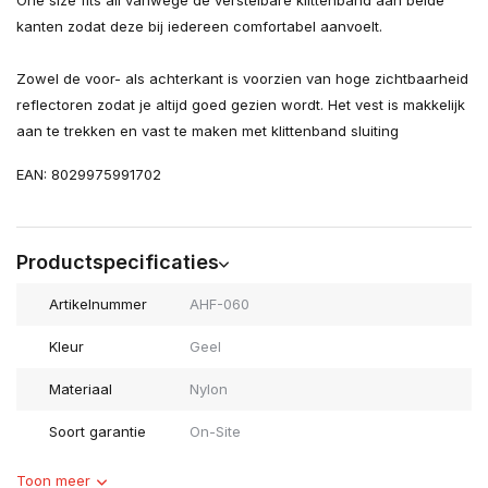
One size fits all vanwege de verstelbare klittenband aan beide
kanten zodat deze bij iedereen comfortabel aanvoelt.
Zowel de voor- als achterkant is voorzien van hoge zichtbaarheid
reflectoren zodat je altijd goed gezien wordt. Het vest is makkelijk
aan te trekken en vast te maken met klittenband sluiting
EAN: 8029975991702
Productspecificaties
Artikelnummer
AHF-060
Kleur
Geel
Materiaal
Nylon
Soort garantie
On-Site
Toon meer