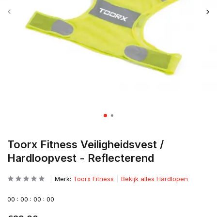
Toorx Fitness Veiligheidsvest /
Hardloopvest - Reflecterend
Merk:
Toorx Fitness
Bekijk alles Hardlopen
0
0
:
0
0
:
0
0
:
0
0