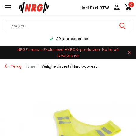
0
Incl.
Excl.
BTW
Achteraf betalen
NRGFitness – Exclusieve HYROX-producten: Nu bij dé
leverancier
Terug
Home
Veiligheidsvest / Hardloopvest...