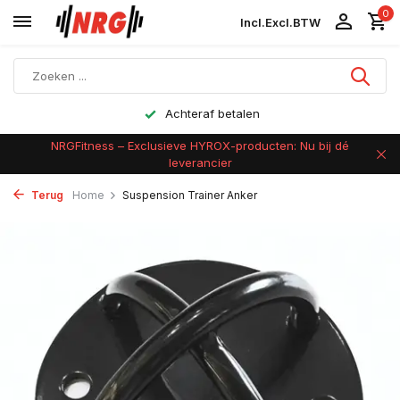
0
Incl.
Excl.
BTW
Achteraf betalen
NRGFitness – Exclusieve HYROX-producten: Nu bij dé
leverancier
Terug
Home
Suspension Trainer Anker