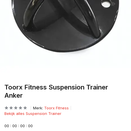
Toorx Fitness Suspension Trainer
Anker
Merk:
Toorx Fitness
Bekijk alles Suspension Trainer
0
0
:
0
0
:
0
0
:
0
0