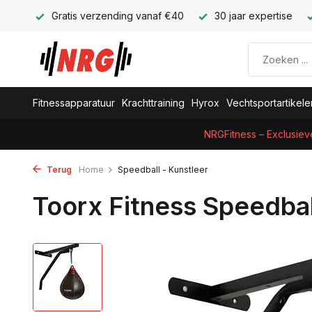
Gratis verzending vanaf €40
30 jaar expertise
Fitnessapparatuur
Krachttraining
Hyrox
Vechtsportartikele
NRGFitness – Exclusiev
Terug
Home
Speedball - Kunstleer
Toorx Fitness Speedbal