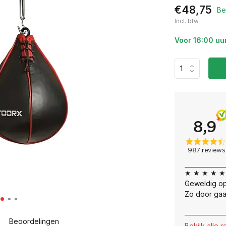
€48,75
Be
Incl. btw
Voor 16:00 uu
★ ★ ★ ★ ★
Geweldig op
Zo door gaa
Beoordelingen
Bekijk alle 