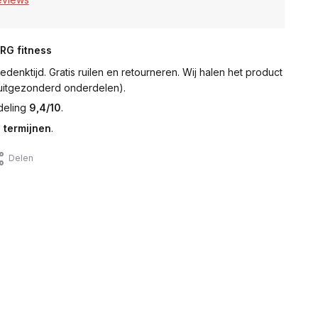
NRG fitness
denktijd. Gratis ruilen en retourneren. Wij halen het product
 (uitgezonderd onderdelen).
deling
9,4/10
.
 termijnen
.
Delen