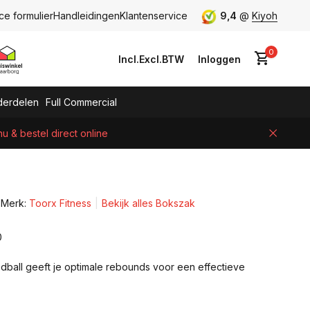
ce formulier
Handleidingen
Klantenservice
9,4
@
Kiyoh
0
Incl.
Excl.
BTW
Inloggen
erdelen
Full Commercial
 & bestel direct online
Account aanmaken
Merk:
Toorx Fitness
Bekijk alles Bokszak
0
ball geeft je optimale rebounds voor een effectieve