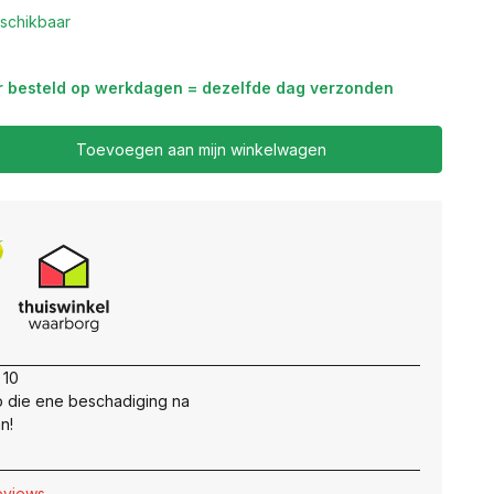
schikbaar
r besteld op werkdagen = dezelfde dag verzonden
Toevoegen aan mijn winkelwagen
 10
 die ene beschadiging na
n!
reviews