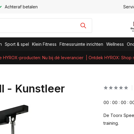
Achteraf betalen
Servi
n
Sport & spel
Klein Fitness
Fitnessruimte inrichten
Wellness
Ond
e HYROX-producten: Nu bij dé leverancier
| Ontdek HYROX: Shop nu
l - Kunstleer
0
0
:
0
0
:
0
0
:
0
De Toorx Speed
training.