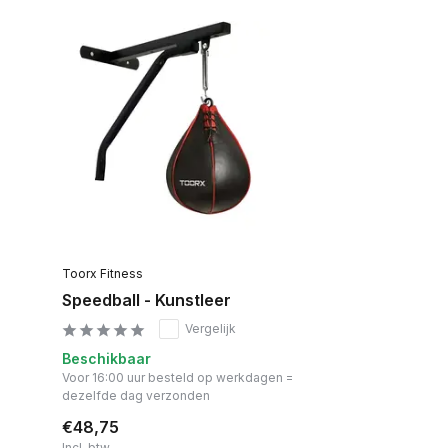
Toorx Fitness
Speedball - Kunstleer
Vergelijk
Beschikbaar
Voor 16:00 uur besteld op werkdagen =
dezelfde dag verzonden
€48,75
Incl. btw