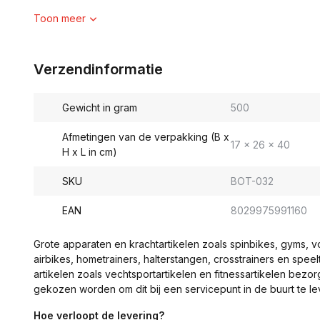
Toon meer
Verzendinformatie
Gewicht in gram
500
Afmetingen van de verpakking (B x
17 x 26 x 40
H x L in cm)
SKU
BOT-032
EAN
8029975991160
Grote apparaten en krachtartikelen zoals spinbikes, gyms, 
airbikes, hometrainers, halterstangen, crosstrainers en spe
artikelen zoals vechtsportartikelen en fitnessartikelen bezor
gekozen worden om dit bij een servicepunt in de buurt te le
Hoe verloopt de levering?