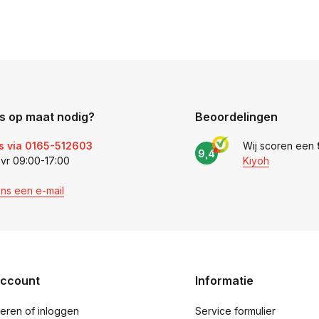
s op maat nodig?
Beoordelingen
s via 0165-512603
Wij scoren een
9,4
 vr 09:00-17:00
Kiyoh
ons een e-mail
account
Informatie
reren of inloggen
Service formulier