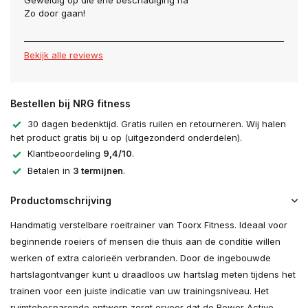
Geweldig op die ene beschadiging na
Zo door gaan!
Bekijk alle reviews
Bestellen bij NRG fitness
30 dagen bedenktijd. Gratis ruilen en retourneren. Wij halen
het product gratis bij u op (uitgezonderd onderdelen).
Klantbeoordeling
9,4/10
.
Betalen in
3 termijnen
.
Productomschrijving
Handmatig verstelbare roeitrainer van Toorx Fitness. Ideaal voor
beginnende roeiers of mensen die thuis aan de conditie willen
werken of extra calorieën verbranden. Door de ingebouwde
hartslagontvanger kunt u draadloos uw hartslag meten tijdens het
trainen voor een juiste indicatie van uw trainingsniveau. Het
ruimtebesparende ontwerp zorgt ervoor dat de Rower Active