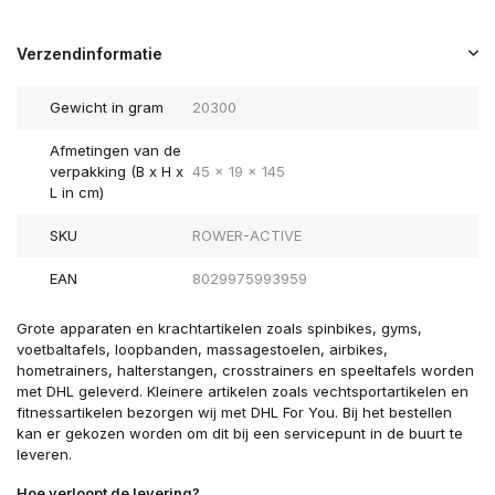
Verzendinformatie
Gewicht in gram
20300
Afmetingen van de
verpakking (B x H x
45 x 19 x 145
L in cm)
SKU
ROWER-ACTIVE
EAN
8029975993959
Grote apparaten en krachtartikelen zoals spinbikes, gyms,
voetbaltafels, loopbanden, massagestoelen, airbikes,
hometrainers, halterstangen, crosstrainers en speeltafels worden
met DHL geleverd. Kleinere artikelen zoals vechtsportartikelen en
fitnessartikelen bezorgen wij met DHL For You. Bij het bestellen
kan er gekozen worden om dit bij een servicepunt in de buurt te
leveren.
Hoe verloopt de levering?