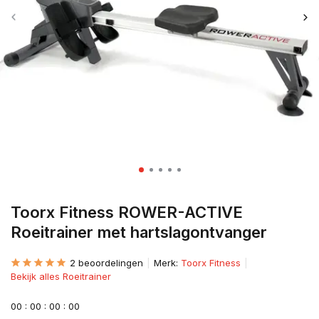
Toorx Fitness ROWER-ACTIVE
Roeitrainer met hartslagontvanger
2 beoordelingen
Merk:
Toorx Fitness
Bekijk alles Roeitrainer
0
0
:
0
0
:
0
0
:
0
0