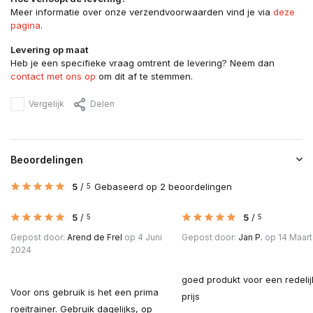
Meer informatie over onze verzendvoorwaarden vind je via
deze
pagina
.
Levering op maat
Heb je een specifieke vraag omtrent de levering? Neem dan
contact met ons op
om dit af te stemmen.
Vergelijk
Delen
Beoordelingen
5
/
Gebaseerd op 2 beoordelingen
5
5
/
5
/
5
5
Gepost door:
Arend de Frel
op 4 Juni
Gepost door:
Jan P.
op 14 Maart
2024
goed produkt voor een redeli
Voor ons gebruik is het een prima
prijs
roeitrainer. Gebruik dagelijks, op