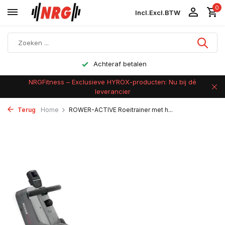
0
Incl.
Excl.
BTW
Achteraf betalen
NRGFitness – Exclusieve HYROX-producten: Nu bij dé
leverancier
Terug
Home
ROWER-ACTIVE Roeitrainer met h...