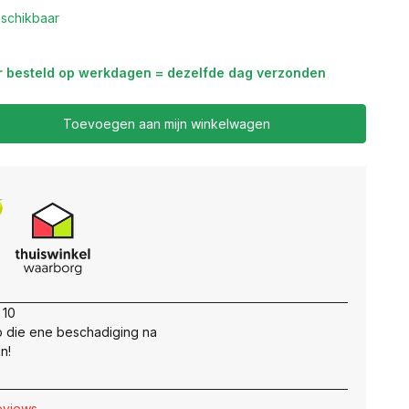
schikbaar
r besteld op werkdagen = dezelfde dag verzonden
Toevoegen aan mijn winkelwagen
 10
 die ene beschadiging na
n!
reviews