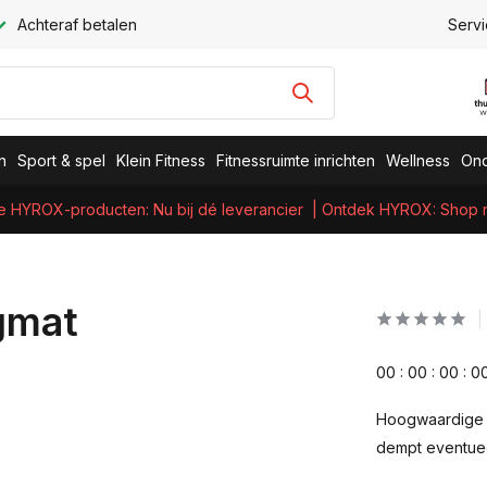
Achteraf betalen
Servi
n
Sport & spel
Klein Fitness
Fitnessruimte inrichten
Wellness
Ond
e HYROX-producten: Nu bij dé leverancier
| Ontdek HYROX: Shop nu
gmat
0
0
:
0
0
:
0
0
:
0
Hoogwaardige m
dempt eventuee