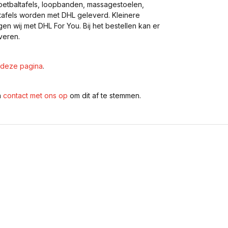
voetbaltafels, loopbanden, massagestoelen,
eltafels worden met DHL geleverd. Kleinere
gen wij met DHL For You. Bij het bestellen kan er
veren.
deze pagina
.
n
contact met ons op
om dit af te stemmen.