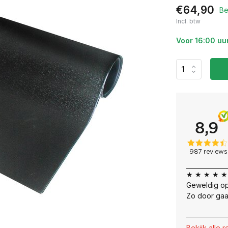
€64,90
Be
Incl. btw
Voor 16:00 uu
★ ★ ★ ★ ★
Geweldig op
Zo door gaa
Bekijk alle 