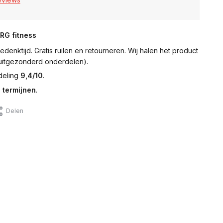
NRG fitness
denktijd. Gratis ruilen en retourneren. Wij halen het product
 (uitgezonderd onderdelen).
deling
9,4/10
.
 termijnen
.
Delen