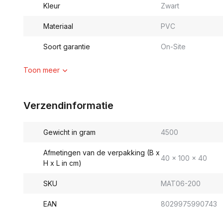
Kleur
Zwart
Materiaal
PVC
Soort garantie
On-Site
Toon meer
Verzendinformatie
Gewicht in gram
4500
Afmetingen van de verpakking (B x
40 x 100 x 40
H x L in cm)
SKU
MAT06-200
EAN
8029975990743