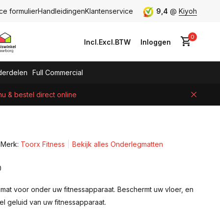
ce formulier
Handleidingen
Klantenservice
9,4
@
Kiyoh
0
Incl.
Excl.
BTW
Inloggen
erdelen
Full Commercial
 & bestel direct online
Account aanmaken
Merk:
Toorx Fitness
Bekijk alles Onderlegmatten
0
at voor onder uw fitnessapparaat. Beschermt uw vloer, en
l geluid van uw fitnessapparaat.