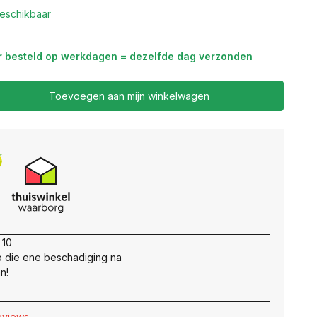
eschikbaar
r besteld op werkdagen = dezelfde dag verzonden
Toevoegen aan mijn winkelwagen
 10
 die ene beschadiging na
n!
reviews