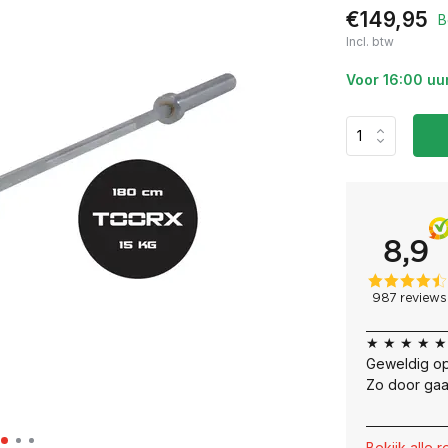
€149,95
B
Incl. btw
Voor 16:00 uu
★ ★ ★ ★ ★
Geweldig op
Zo door gaa
Bekijk alle 