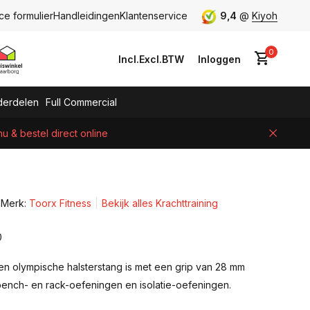
ce formulier
Handleidingen
Klantenservice
9,4
@
Kiyoh
0
Incl.
Excl.
BTW
Inloggen
erdelen
Full Commercial
 & bestel direct online
Account aanmaken
Merk:
Toorx Fitness
Bekijk alles Krachttraining
0
en olympische halsterstang is met een grip van 28 mm
bench- en rack-oefeningen en isolatie-oefeningen.