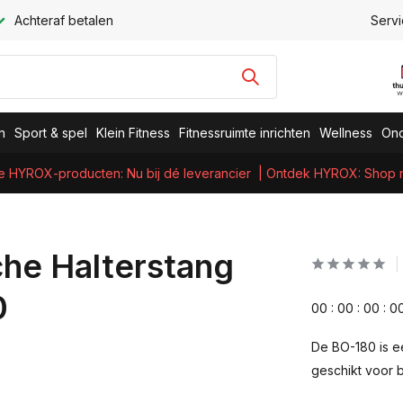
Achteraf betalen
Servi
n
Sport & spel
Klein Fitness
Fitnessruimte inrichten
Wellness
Ond
e HYROX-producten: Nu bij dé leverancier
| Ontdek HYROX: Shop nu
che Halterstang
0
0
0
:
0
0
:
0
0
:
0
De BO-180 is e
geschikt voor 