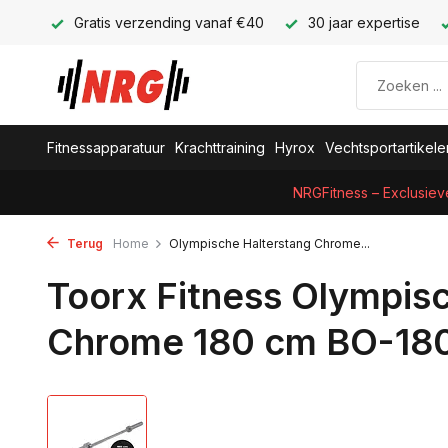
Gratis verzending vanaf €40
30 jaar expertise
Fitnessapparatuur
Krachttraining
Hyrox
Vechtsportartikele
NRGFitness – Exclusiev
Terug
Home
Olympische Halterstang Chrome...
Toorx Fitness Olympis
Chrome 180 cm BO-18