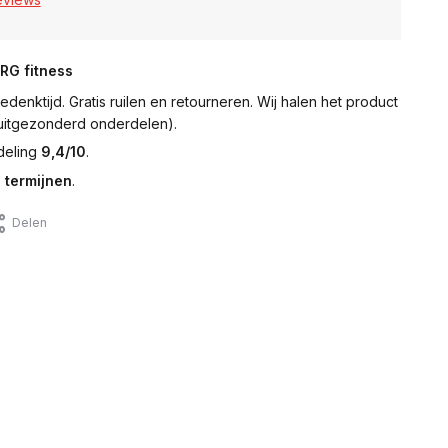
NRG fitness
denktijd. Gratis ruilen en retourneren. Wij halen het product
 (uitgezonderd onderdelen).
deling
9,4/10
.
 termijnen
.
Delen