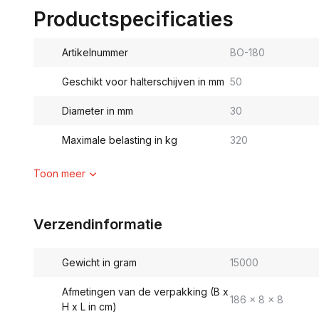
Productspecificaties
Artikelnummer
BO-180
Geschikt voor halterschijven in mm
50
Diameter in mm
30
Maximale belasting in kg
320
Toon meer
Verzendinformatie
Gewicht in gram
15000
Afmetingen van de verpakking (B x
186 x 8 x 8
H x L in cm)