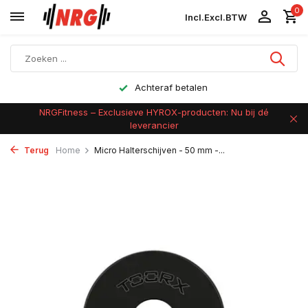
0
Incl.
Excl.
BTW
Achteraf betalen
NRGFitness – Exclusieve HYROX-producten: Nu bij dé
leverancier
Terug
Home
Micro Halterschijven - 50 mm -...