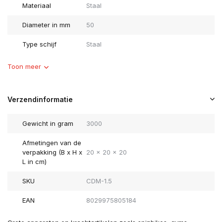
Materiaal
Staal
Diameter in mm
50
Type schijf
Staal
Toon meer
Verzendinformatie
Gewicht in gram
3000
Afmetingen van de
verpakking (B x H x
20 x 20 x 20
L in cm)
SKU
CDM-1.5
EAN
8029975805184