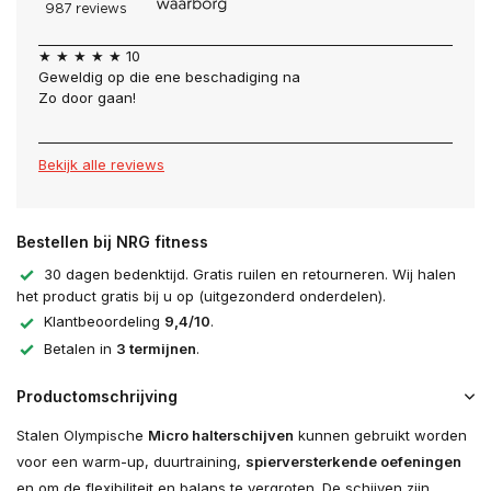
Uitverkocht
★ ★ ★ ★ ★ 10
Geweldig op die ene beschadiging na
Uitverkocht
Zo door gaan!
Bekijk alle reviews
Bestellen bij NRG fitness
30 dagen bedenktijd. Gratis ruilen en retourneren. Wij halen
het product gratis bij u op (uitgezonderd onderdelen).
Klantbeoordeling
9,4/10
.
Betalen in
3 termijnen
.
Productomschrijving
Stalen Olympische
Micro halterschijven
kunnen gebruikt worden
voor een warm-up, duurtraining,
spierversterkende oefeningen
en om de flexibiliteit en balans te vergroten. De schijven zijn