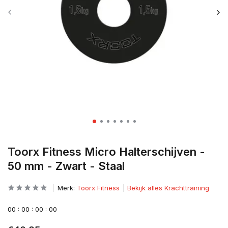
Toorx Fitness Micro Halterschijven -
50 mm - Zwart - Staal
Merk:
Toorx Fitness
Bekijk alles Krachttraining
0
0
:
0
0
:
0
0
:
0
0