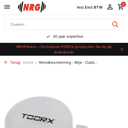
0
Incl.
Excl.
BTW
30 jaar expertise
NRGFitness – Exclusieve HYROX-producten: Nu bij dé
leverancier
Terug
Home
Mondbescherming - Bitje - Dubb...