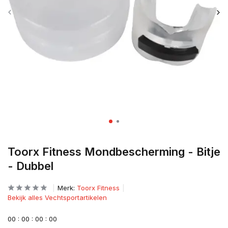
Toorx Fitness Mondbescherming - Bitje
- Dubbel
Merk:
Toorx Fitness
Bekijk alles Vechtsportartikelen
0
0
:
0
0
:
0
0
:
0
0