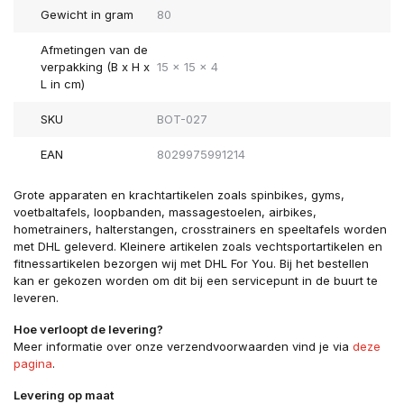
Gewicht in gram
80
Afmetingen van de
verpakking (B x H x
15 x 15 x 4
L in cm)
SKU
BOT-027
EAN
8029975991214
Grote apparaten en krachtartikelen zoals spinbikes, gyms,
voetbaltafels, loopbanden, massagestoelen, airbikes,
hometrainers, halterstangen, crosstrainers en speeltafels worden
met DHL geleverd. Kleinere artikelen zoals vechtsportartikelen en
fitnessartikelen bezorgen wij met DHL For You. Bij het bestellen
kan er gekozen worden om dit bij een servicepunt in de buurt te
leveren.
Hoe verloopt de levering?
Meer informatie over onze verzendvoorwaarden vind je via
deze
pagina
.
Levering op maat