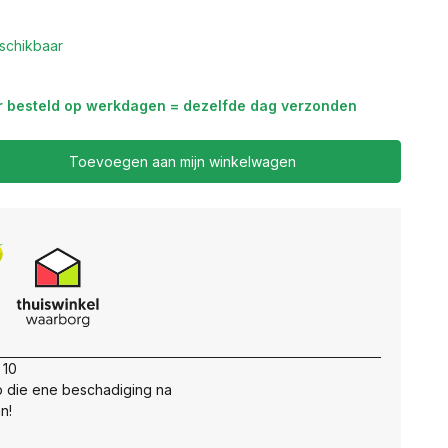
schikbaar
r besteld op werkdagen = dezelfde dag verzonden
Toevoegen aan mijn winkelwagen
 10
 die ene beschadiging na
n!