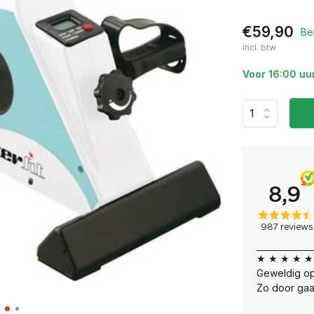
€59,90
Be
Incl. btw
Voor 16:00 uu
★ ★ ★ ★ ★
Geweldig op
Zo door gaa