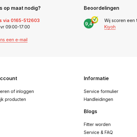
s op maat nodig?
Beoordelingen
s via 0165-512603
Wij scoren een
9,4
 vr 09:00-17:00
Kiyoh
ons een e-mail
account
Informatie
reren of inloggen
Service formulier
ijk producten
Handleidingen
Blogs
Fitter worden
Service & FAQ