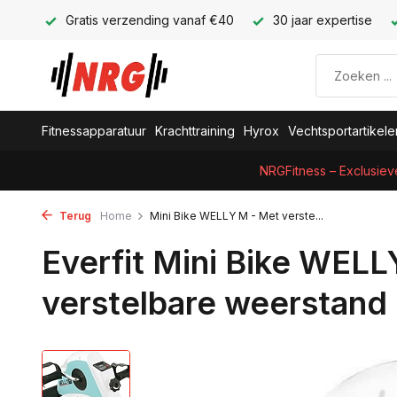
Gratis verzending vanaf €40
30 jaar expertise
Fitnessapparatuur
Krachttraining
Hyrox
Vechtsportartikele
NRGFitness – Exclusiev
Terug
Home
Mini Bike WELLY M - Met verste...
Everfit Mini Bike WELL
verstelbare weerstand