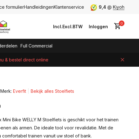
ce formulier
Handleidingen
Klantenservice
9,4
@
Kiyoh
0
Incl.
Excl.
BTW
Inloggen
erdelen
Full Commercial
 & bestel direct online
Account aanmaken
Merk:
Everfit
Bekijk alles Stoelfiets
0
Mini Bike WELLY M Stoelfiets is geschikt voor het trainen
nen als armen. De ideale tool voor revalidatie. Met de
comfortabel trainen vanuit uw stoel of bank.