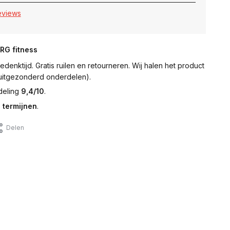
reviews
NRG fitness
denktijd. Gratis ruilen en retourneren. Wij halen het product
 (uitgezonderd onderdelen).
deling
9,4/10
.
 termijnen
.
Delen