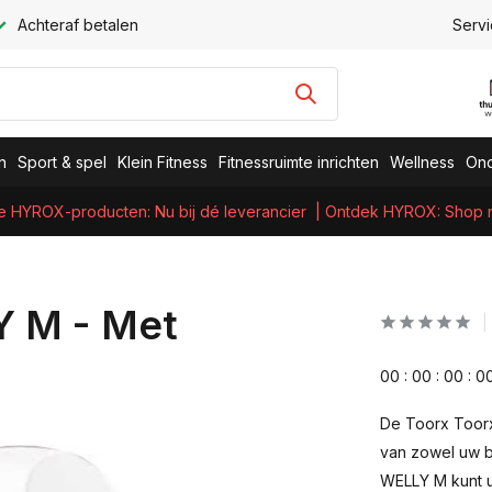
Achteraf betalen
Servi
n
Sport & spel
Klein Fitness
Fitnessruimte inrichten
Wellness
Ond
e HYROX-producten: Nu bij dé leverancier
| Ontdek HYROX: Shop nu
Y M - Met
0
0
:
0
0
:
0
0
:
0
De Toorx Toorx 
van zowel uw be
WELLY M kunt u 