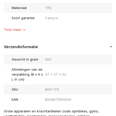
Materiaal
TPE
Soort garantie
Carry-in
Toon meer
Verzendinformatie
Gewicht in gram
500
Afmetingen van de
verpakking (B x H x
37 x 37 x 52
L in cm)
SKU
MAT-175
EAN
8029975993041
Grote apparaten en krachtartikelen zoals spinbikes, gyms,