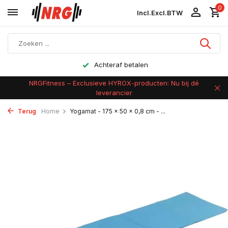
0
Incl.
Excl.
BTW
Achteraf betalen
NRGFitness – Exclusieve HYROX-producten: Nu bij dé
leverancier
Terug
Home
Yogamat - 175 x 50 x 0,8 cm - ...