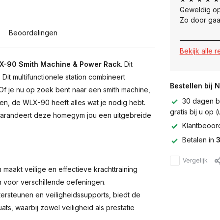
Geweldig op
Zo door gaa
Beoordelingen
Bekijk alle 
LX-90 Smith Machine & Power Rack
. Dit
 Dit multifunctionele station combineert
Bestellen bij 
 Of je nu op zoek bent naar een smith machine,
30 dagen be
oen, de WLX-90 heeft alles wat je nodig hebt.
gratis bij u op
, garandeert deze homegym jou een uitgebreide
Klantbeoor
Betalen in
3
Vergelijk
maakt veilige en effectieve krachttraining
 voor verschillende oefeningen.
tersteunen en veiligheidssupports, biedt de
ts, waarbij zowel veiligheid als prestatie