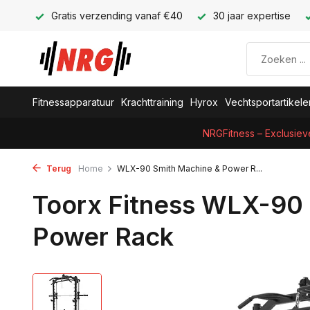
Gratis verzending vanaf €40
30 jaar expertise
Fitnessapparatuur
Krachttraining
Hyrox
Vechtsportartikele
NRGFitness – Exclusiev
Terug
Home
WLX-90 Smith Machine & Power R...
Toorx Fitness WLX-90
Power Rack