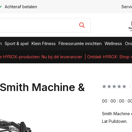
Achteraf betalen
Servi
n
Sport & spel
Klein Fitness
Fitnessruimte inrichten
Wellness
Ond
e HYROX-producten: Nu bij dé leverancier
| Ontdek HYROX: Shop nu
 Smith Machine &
0
0
:
0
0
:
0
0
:
0
Smith Machine 
Lat Pulldown.