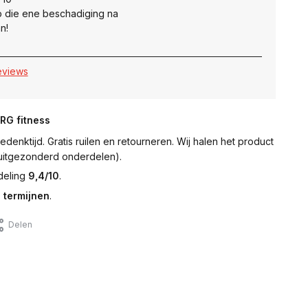
 die ene beschadiging na
n!
reviews
NRG fitness
denktijd. Gratis ruilen en retourneren. Wij halen het product
 (uitgezonderd onderdelen).
deling
9,4/10
.
 termijnen
.
Delen