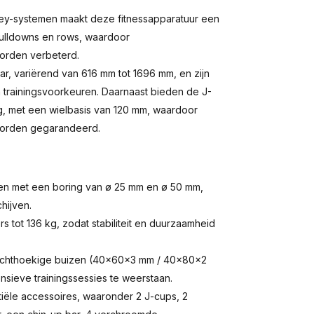
ley-systemen maakt deze fitnessapparatuur een
pulldowns en rows, waardoor
worden verbeterd.
ar, variërend van 616 mm tot 1696 mm, en zijn
n trainingsvoorkeuren. Daarnaast bieden de J-
g, met een wielbasis van 120 mm, waardoor
 worden gegarandeerd.
ven met een boring van ø 25 mm en ø 50 mm,
hijven.
 tot 136 kg, zodat stabiliteit en duurzaamheid
echthoekige buizen (40x60x3 mm / 40x80x2
sieve trainingssessies te weerstaan.
iële accessoires, waaronder 2 J-cups, 2