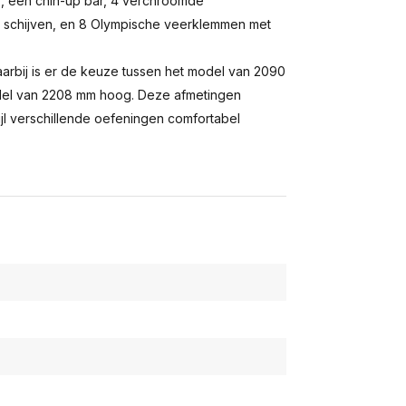
ar, een chin-up bar, 4 verchroomde
m schijven, en 8 Olympische veerklemmen met
rbij is er de keuze tussen het model van 2090
del van 2208 mm hoog. Deze afmetingen
jl verschillende oefeningen comfortabel