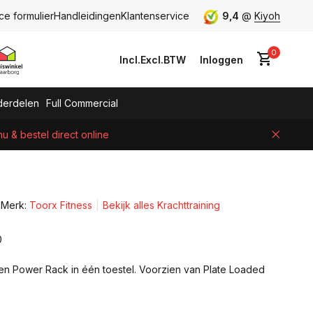
ce formulier
Handleidingen
Klantenservice
9,4
@
Kiyoh
0
Incl.
Excl.
BTW
Inloggen
erdelen
Full Commercial
 & bestel direct online
Account aanmaken
Merk:
Toorx Fitness
Bekijk alles Krachttraining
0
en Power Rack in één toestel. Voorzien van Plate Loaded