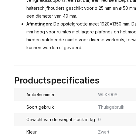
veiligheidssupports, een lat bar, een rechte triceps b
halterschijfhouders geschikt voor ø 25 mm en ø 50 m
een diameter van 49 mm.
Afmetingen:
De opstelgrootte meet 1920x1350 mm. Daa
mm hoog voor ruimtes met lagere plafonds en het mo
bieden voldoende ruimte voor diverse workouts, terwi
kunnen worden uitgevoerd.
Productspecificaties
Artikelnummer
WLX-90S
Soort gebruik
Thuisgebruik
Gewicht van de weight stack in kg
0
Kleur
Zwart