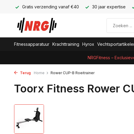
Gratis verzending vanaf €40
30 jaar expertise
Fitnessapparatuur
Krachttraining
Hyrox
Vechtsportartikele
NRGFitness – Exclusiev
Terug
Home
Rower CUP-B Roeitrainer
Toorx Fitness Rower C