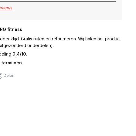
reviews
NRG fitness
denktijd. Gratis ruilen en retourneren. Wij halen het product
 (uitgezonderd onderdelen).
deling
9,4/10
.
 termijnen
.
Delen