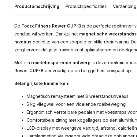
Productomschrijving
Productspecificaties
Verzending
De
Toorx Fitness Rower CUP-B
is de perfecte roeitrainer v
conditie wil werken. Dankzij het
magnetische weerstands
niveaus
geniet je van een soepele en stille roeiervaring.
zorgt ervoor dat je je training kunt optimaliseren en doelgeric
Met zijn
ruimtebesparende ontwerp
is deze roeitrainer ide
Rower CUP-B
eenvoudig op en berg je hem compact op.
Belangrijkste kenmerken:
Magnetisch remsysteem met 8 weerstandsniveaus
5 kg vliegwiel voor een vloeiende roeibeweging
Ergonomisch verstelbare pedalen met voetstraps voor 
Comfortabele zitting met kogellagers op een aluminium 
LCD-display met weergave van: tijd, afstand, calorieën,
Hartslagmeting via ingebouwde draadloze ontvanger 