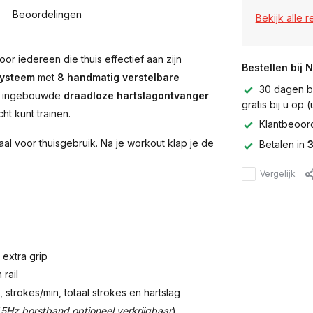
Beoordelingen
Bekijk alle 
oor iedereen die thuis effectief aan zijn
Bestellen bij 
systeem
met
8 handmatig verstelbare
30 dagen be
 De ingebouwde
draadloze hartslagontvanger
gratis bij u op
ht kunt trainen.
Klantbeoor
aal voor thuisgebruik. Na je workout klap je de
Betalen in
3
Vergelijk
extra grip
rail
 strokes/min, totaal strokes en hartslag
(
5Hz borstband optioneel verkrijgbaar
)