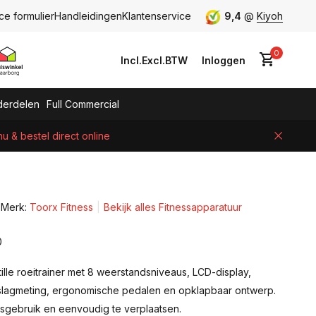
ce formulier
Handleidingen
Klantenservice
9,4
@
Kiyoh
0
Incl.
Excl.
BTW
Inloggen
erdelen
Full Commercial
 & bestel direct online
Account aanmaken
Merk:
Toorx Fitness
Bekijk alles Fitnessapparatuur
0
lle roeitrainer met 8 weerstandsniveaus, LCD-display,
slagmeting, ergonomische pedalen en opklapbaar ontwerp.
isgebruik en eenvoudig te verplaatsen.