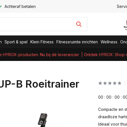
Achteraf betalen
Servi
n
Sport & spel
Klein Fitness
Fitnessruimte inrichten
Wellness
Ond
e HYROX-producten: Nu bij dé leverancier
| Ontdek HYROX: Shop nu
UP-B Roeitrainer
0
0
:
0
0
:
0
0
:
0
Compacte en sti
draadloze hart
Ideaal voor thu