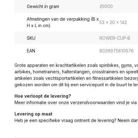
Gewicht in gram
25000
Afmetingen van de verpakking (B x
53 x 20 x 142
H x L in cm)
SKU
ROWER-CUP-B
EAN
8029975810676
Grote apparaten en krachtartikelen zoals spinbikes, gyms, 
airbikes, hometrainers, halterstangen, crosstrainers en spe
artikelen zoals vechtsportartikelen en fitnessartikelen bezor
gekozen worden om dit bij een servicepunt in de buurt te le
Hoe verloopt de levering?
Meer informatie over onze verzendvoorwaarden vind je via
Levering op maat
Heb je een specifieke vraag omtrent de levering? Neem da