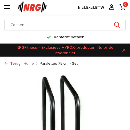
0
Incl.
Excl.
BTW
Achteraf betalen
NRGFitness – Exclusieve HYROX-producten: Nu bij dé
leverancier
Terug
Home
Paralettes 75 cm - Set