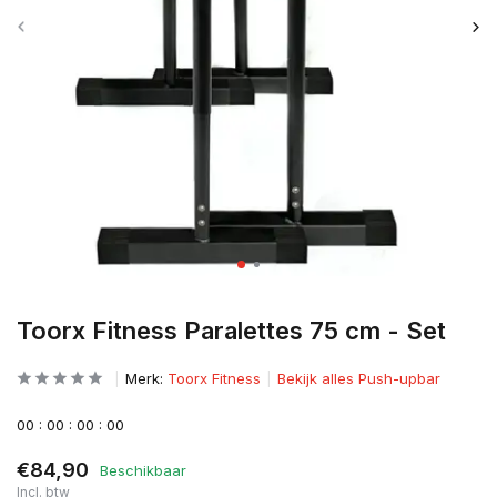
Toorx Fitness Paralettes 75 cm - Set
Merk:
Toorx Fitness
Bekijk alles Push-upbar
0
0
:
0
0
:
0
0
:
0
0
€84,90
Beschikbaar
Incl. btw