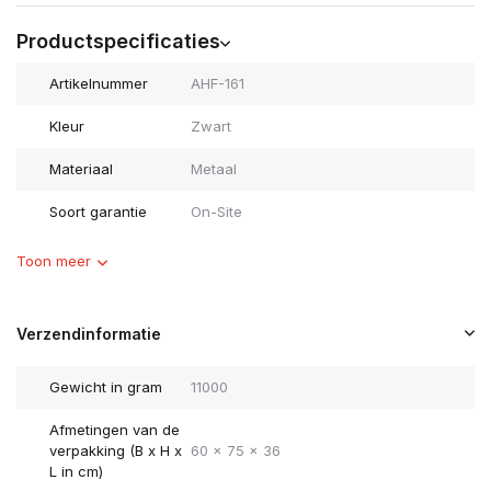
Productspecificaties
Artikelnummer
AHF-161
Kleur
Zwart
Materiaal
Metaal
Soort garantie
On-Site
Toon meer
Verzendinformatie
Gewicht in gram
11000
Afmetingen van de
verpakking (B x H x
60 x 75 x 36
L in cm)