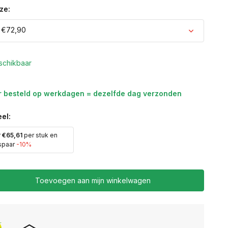
ze:
 €72,90
schikbaar
r besteld op werkdagen = dezelfde dag verzonden
el:
r
€65,61
per stuk en
spaar
-10%
Toevoegen aan mijn winkelwagen