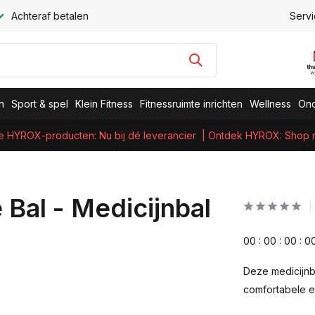
Achteraf betalen
Servi
n
Sport & spel
Klein Fitness
Fitnessruimte inrichten
Wellness
Ond
e HYROX-producten: Nu bij dé leverancier
| Ontdek HYROX: Shop nu
 Bal - Medicijnbal
0
0
:
0
0
:
0
0
:
0
Deze medicijnb
comfortabele en