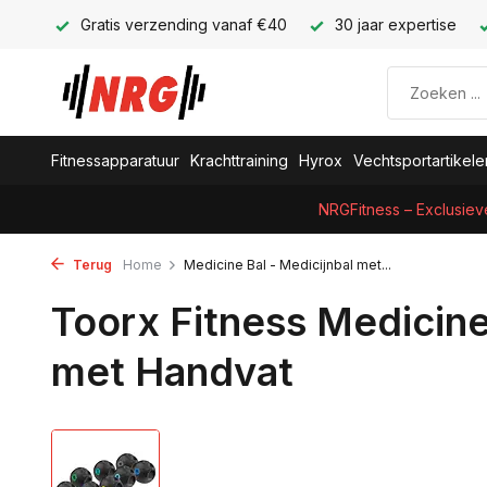
Gratis verzending vanaf €40
30 jaar expertise
Fitnessapparatuur
Krachttraining
Hyrox
Vechtsportartikele
NRGFitness – Exclusiev
Terug
Home
Medicine Bal - Medicijnbal met...
Toorx Fitness Medicine
met Handvat