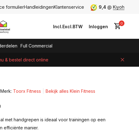
ce formulier
Handleidingen
Klantenservice
9,4
@
Kiyoh
0
Incl.
Excl.
BTW
Inloggen
erdelen
Full Commercial
 & bestel direct online
Account aanmaken
Merk:
Toorx Fitness
Bekijk alles Klein Fitness
0
al met handgrepen is ideaal voor trainingen op een
 efficiënte manier.