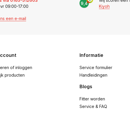
s via 0165-512603
Wij scoren een
9,4
 vr 09:00-17:00
Kiyoh
ons een e-mail
account
Informatie
reren of inloggen
Service formulier
ijk producten
Handleidingen
Blogs
Fitter worden
Service & FAQ