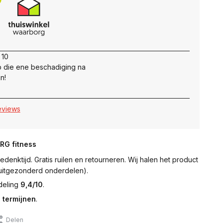
 10
 die ene beschadiging na
n!
reviews
NRG fitness
denktijd. Gratis ruilen en retourneren. Wij halen het product
 (uitgezonderd onderdelen).
deling
9,4/10
.
 termijnen
.
Delen