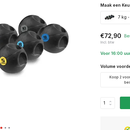
Maak een Keu
7 kg -
€72,90
Be
Incl. btw
Voor 16:00 uu
Volume voorde
Koop 2 voo
be