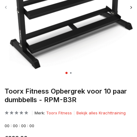
Toorx Fitness Opbergrek voor 10 paar
dumbbells - RPM-B3R
Merk:
Toorx Fitness
Bekijk alles Krachttraining
0
0
:
0
0
:
0
0
:
0
0