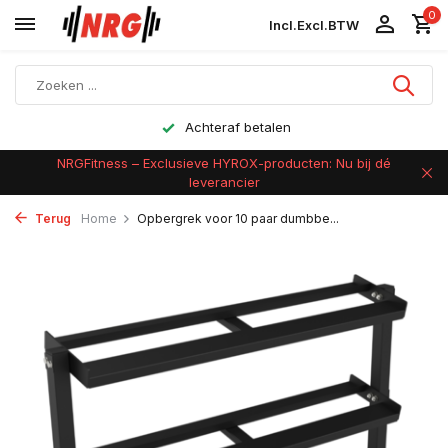
0
Incl.
Excl.
BTW
Achteraf betalen
NRGFitness – Exclusieve HYROX-producten: Nu bij dé
leverancier
Terug
Home
Opbergrek voor 10 paar dumbbe...