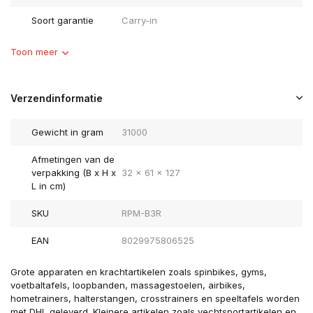
Soort garantie
Carry-in
Toon meer
Verzendinformatie
Gewicht in gram
31000
Afmetingen van de
verpakking (B x H x
32 x 61 x 127
L in cm)
SKU
RPM-B3R
EAN
8029975806525
Grote apparaten en krachtartikelen zoals spinbikes, gyms,
voetbaltafels, loopbanden, massagestoelen, airbikes,
hometrainers, halterstangen, crosstrainers en speeltafels worden
met DHL geleverd. Kleinere artikelen zoals vechtsportartikelen en