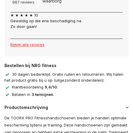
★ ★ ★ ★ ★ 10
Geweldig op die ene beschadiging na
Zo door gaan!
Bekijk alle reviews
Bestellen bij NRG fitness
30 dagen bedenktijd. Gratis ruilen en retourneren. Wij halen
het product gratis bij u op (uitgezonderd onderdelen).
Klantbeoordeling
9,4/10
.
Betalen in
3 termijnen
.
Productomschrijving
De TOORX PRO Fitnesshandschoenen bieden je handen optimale
bescherming tijdens je training. Deze handschoenen zijn gemaakt
van neopreen en hebben extra versteviging in de palm. Daarnaast