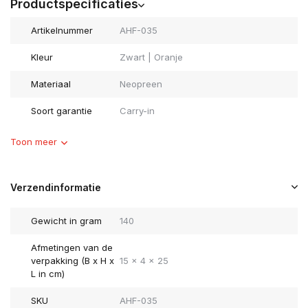
Productspecificaties
Artikelnummer
AHF-035
Kleur
Zwart | Oranje
Materiaal
Neopreen
Soort garantie
Carry-in
Toon meer
Verzendinformatie
Gewicht in gram
140
Afmetingen van de
verpakking (B x H x
15 x 4 x 25
L in cm)
SKU
AHF-035