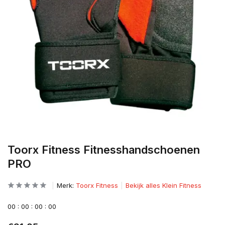
Toorx Fitness Fitnesshandschoenen
PRO
Merk:
Toorx Fitness
Bekijk alles Klein Fitness
0
0
:
0
0
:
0
0
:
0
0