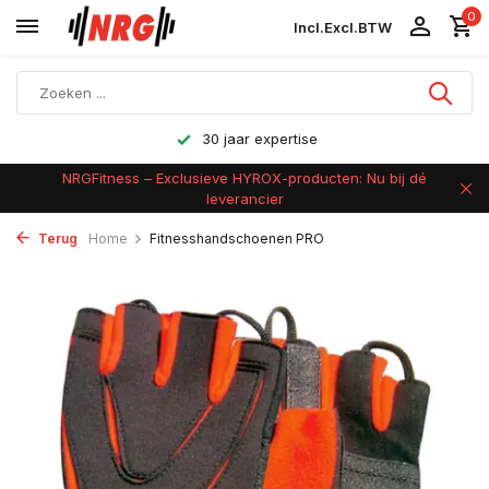
0
Incl.
Excl.
BTW
Achteraf betalen
NRGFitness – Exclusieve HYROX-producten: Nu bij dé
leverancier
Terug
Home
Fitnesshandschoenen PRO